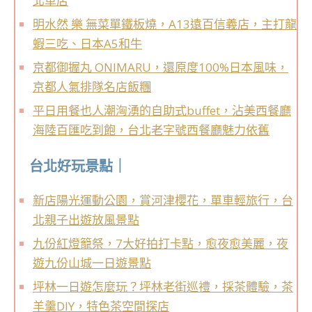
北車店
明水然 樂 無菜單鐵板燒，A13遠百信義店，主打龍
蝦三吃、日本A5和牛
京都御握丸 ONIMARU，還原度100%日本風味，
京都人氣排隊名店飯糰
平日用餐也人潮洶湧的自助式buffet，沾美西餐廳
海陸百匯吃到飽，台北老字號西餐廳魅力依舊
台北好玩景點｜
新店陽光運動公園，賞河津櫻花，單車輕旅行，台
北親子出遊放風景點
九份紅燈籠祭，7大好拍打卡點，愈夜愈美麗，夜
遊九份山城一日遊景點
坪林一日遊怎麼玩？坪林老街巡禮，採茶體驗，茶
羊羹DIY，特色茶空間探店