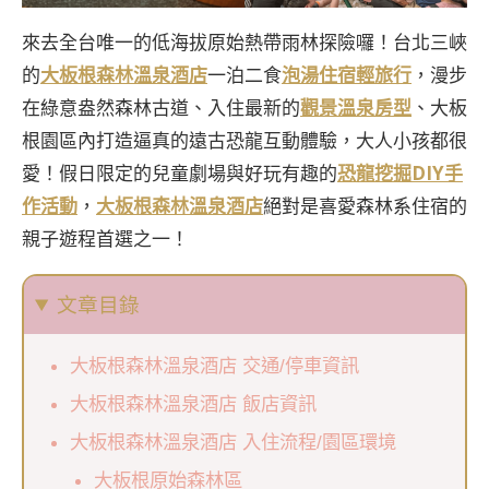
來去全台唯一的低海拔原始熱帶雨林探險囉！台北三峽
的
大板根森林溫泉酒店
一泊二食
泡湯住宿輕旅行
，漫步
在綠意盎然森林古道、入住最新的
觀景溫泉房型
、大板
根園區內打造逼真的遠古恐龍互動體驗，大人小孩都很
愛！假日限定的兒童劇場與好玩有趣的
恐龍挖掘DIY手
作活動
，
大板根森林溫泉酒店
絕對是喜愛森林系住宿的
親子遊程首選之一！
文章目錄
大板根森林溫泉酒店 交通/停車資訊
大板根森林溫泉酒店 飯店資訊
大板根森林溫泉酒店 入住流程/園區環境
大板根原始森林區