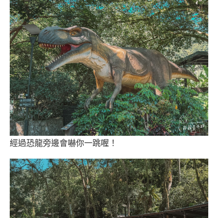
經過恐龍旁邊會嚇你一跳喔！