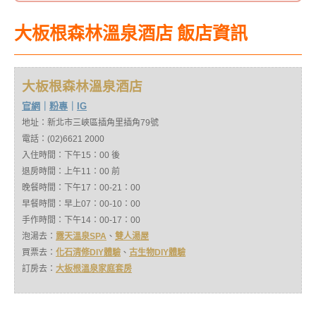
大板根森林溫泉酒店
飯店資訊
大板根森林溫泉酒店
官網
｜
粉專
｜
IG
地址：新北市三峽區插角里插角79號
電話：(02)6621 2000
入住時間：下午15：00 後
退房時間：上午11：00 前
晚餐時間：下午17：00-21：00
早餐時間：早上07：00-10：00
手作時間：下午14：00-17：00
泡湯去：
露天溫泉SPA
、
雙人湯屋
買票去：
化石清修DIY體驗
、
古生物DIY體驗
訂房去：
大板根溫泉家庭套房