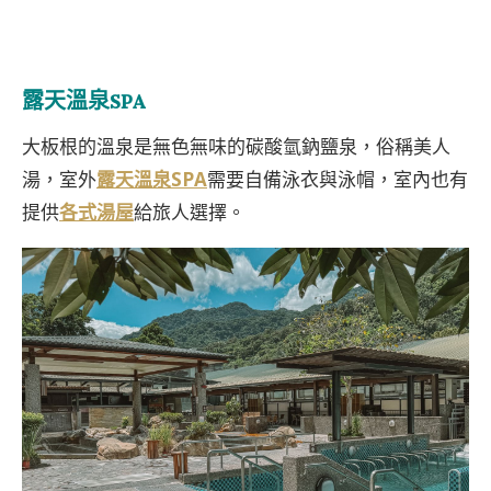
露天溫泉SPA
大板根的溫泉是無色無味的碳酸氫鈉鹽泉，俗稱美人
湯，室外
露天溫泉SPA
需要自備泳衣與泳帽，室內也有
提供
各式湯屋
給旅人選擇。