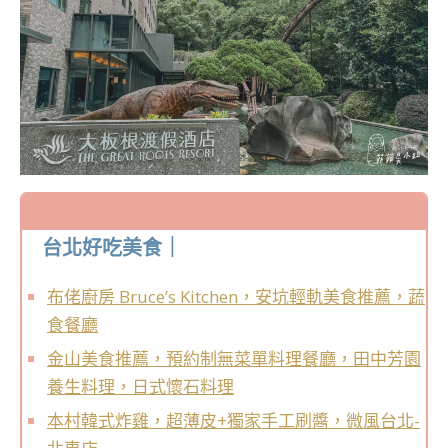
台北好吃美食｜
布佬廚房 Bruce’s Kitchen，安坑輕軌美食推薦，蔬
食餐廳
金山美食推薦，預約制無菜單料理餐廳，田中芳園
養生料理，日式懷石料理
本村韓式炸雞，超薄皮+獨家手工刷醬，微風台北-