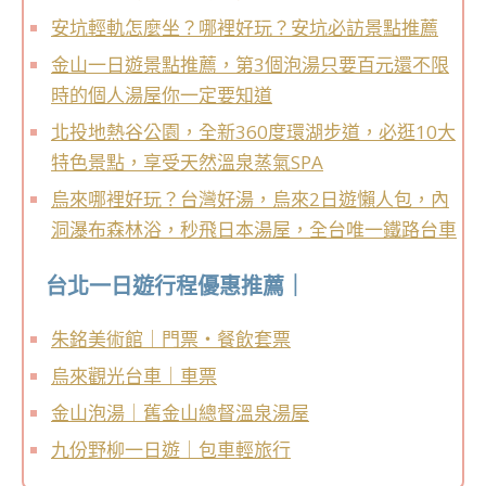
安坑輕軌怎麼坐？哪裡好玩？安坑必訪景點推薦
金山一日遊景點推薦，第3個泡湯只要百元還不限
時的個人湯屋你一定要知道
北投地熱谷公園，全新360度環湖步道，必逛10大
特色景點，享受天然溫泉蒸氣SPA
烏來哪裡好玩？台灣好湯，烏來2日遊懶人包，內
洞瀑布森林浴，秒飛日本湯屋，全台唯一鐵路台車
台北一日遊行程優惠推薦｜
朱銘美術館｜門票・餐飲套票
烏來觀光台車｜車票
金山泡湯｜舊金山總督溫泉湯屋
九份野柳一日遊｜包車輕旅行