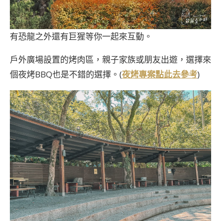
有恐龍之外還有巨猩等你一起來互動。
戶外廣場設置的烤肉區，親子家族或朋友出遊，選擇來
個夜烤BBQ也是不錯的選擇。(
夜烤專案點此去參考
)