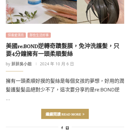
保養愛漂亮
那些生活好事
美國re:BOND逆轉奇蹟髮膜，免沖洗護髪，只
要4分鐘擁有一頭柔順髪絲
by
菲菲吳小姐
2024 年 10 月 6 日
擁有一頭柔順好摸的髪絲是每個女孩的夢想，好用的潤
髪護髪髪品絕對少不了，這次要分享的是re:BOND逆
…
繼續閱讀 READ MORE