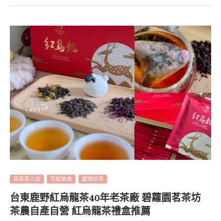
菲菲茶人誌
宅配美食
愛喝好茶
台東鹿野紅烏龍茶40年老茶廠 碧蘿園茗茶坊
茶農自產自營 紅烏龍茶禮盒推薦