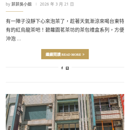
by
菲菲吳小姐
2026 年 3 月 21 日
有一陣子沒靜下心來泡茶了，趁著天氣漸涼來喝台東特
有的紅烏龍茶吧！碧蘿園茗茶坊的茶包禮盒系列，方便
沖泡 …
繼續閱讀 READ MORE