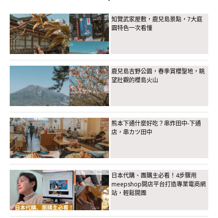
知覽武家屋敷，鹿兒島景點，7大庭
園特色一次看懂
鹿兒島吉野公園，春季賞櫻聖地，眺
望壯觀的櫻島火山
熊本下通什麼好吃？串炸田中-下通
店，串カツ田中
日本代購、團購主必看！4步驟用
meepshop開店平台打造專業電商網
站，輕鬆開團