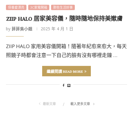
保養愛漂亮
3C家電開箱
那些生活好事
ZIIP HALO 居家美容儀，隨時隨地保持美嫰膚
by
菲菲吳小姐
2025 年 4 月 1 日
ZIIP HALO 家用美容儀開箱！隨著年紀愈來愈大，每天
照鏡子時都會注意一下自己的臉有沒有哪裡走鐘 …
繼續閱讀 READ MORE
最新文章
載入更多文章