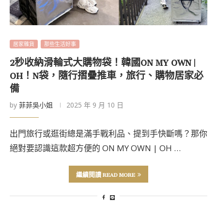
居家雜貨
那些生活好事
2秒收納滑輪式大購物袋！韓國ON MY OWN |
OH！N袋，隨行摺疊推車，旅行、購物居家必
備
by
菲菲吳小姐
2025 年 9 月 10 日
出門旅行或逛街總是滿手戰利品、提到手快斷嗎？那你
絕對要認識這款超方便的 ON MY OWN | OH …
繼續閱讀 READ MORE