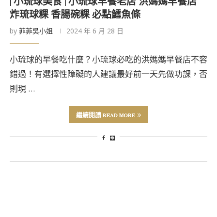
| 小琉球美食 | 小琉球早餐老店 洪媽媽早餐店
炸琉球粿 香腸碗粿 必點鱈魚條
by
菲菲吳小姐
2024 年 6 月 28 日
小琉球的早餐吃什麼？小琉球必吃的洪媽媽早餐店不容
錯過！有選擇性障礙的人建議最好前一天先做功課，否
則現 …
繼續閱讀 READ MORE