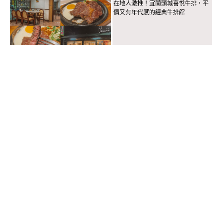
在地人激推！宜蘭頭城喜悅牛排，平
價又有年代感的經典牛排館