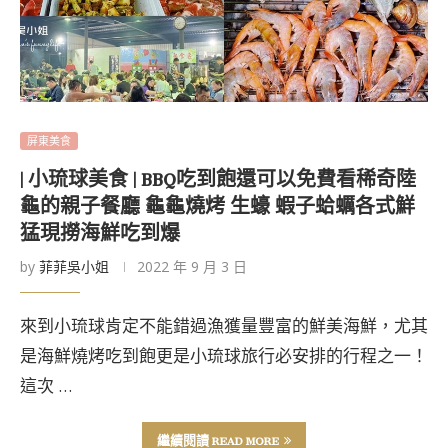
屏東美食
| 小琉球美食 | BBQ吃到飽還可以免費看稀奇陸
龜的親子餐廳 龜龜燒烤 生蠔 蝦子蛤蠣各式鮮
猛現撈海鮮吃到爆
by
菲菲吳小姐
2022 年 9 月 3 日
來到小琉球肯定不能錯過漁獲量豐富的鮮美海鮮，尤其
是海鮮燒烤吃到飽更是小琉球旅行必安排的行程之一！
這次 …
繼續閱讀 READ MORE