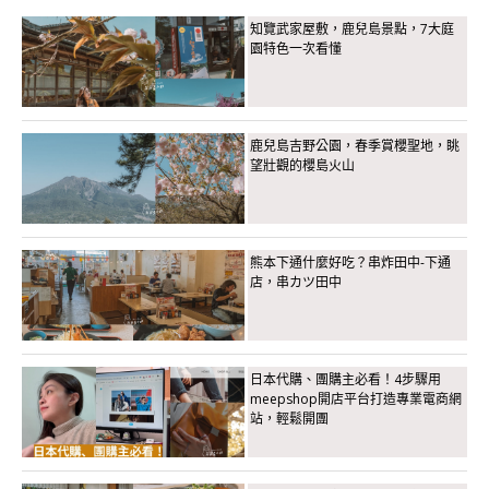
知覽武家屋敷，鹿兒島景點，7大庭
園特色一次看懂
鹿兒島吉野公園，春季賞櫻聖地，眺
望壯觀的櫻島火山
熊本下通什麼好吃？串炸田中-下通
店，串カツ田中
日本代購、團購主必看！4步驟用
meepshop開店平台打造專業電商網
站，輕鬆開團