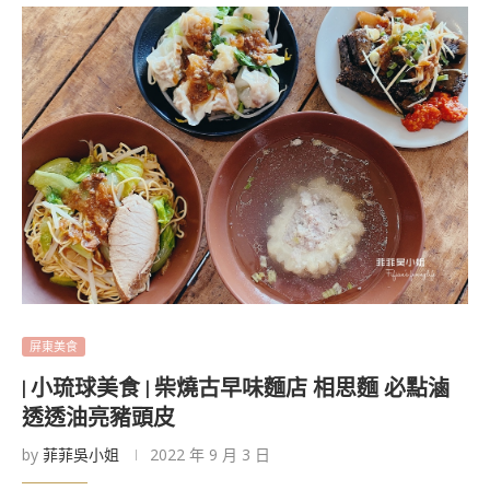
屏東美食
| 小琉球美食 | 柴燒古早味麵店 相思麵 必點滷
透透油亮豬頭皮
by
菲菲吳小姐
2022 年 9 月 3 日