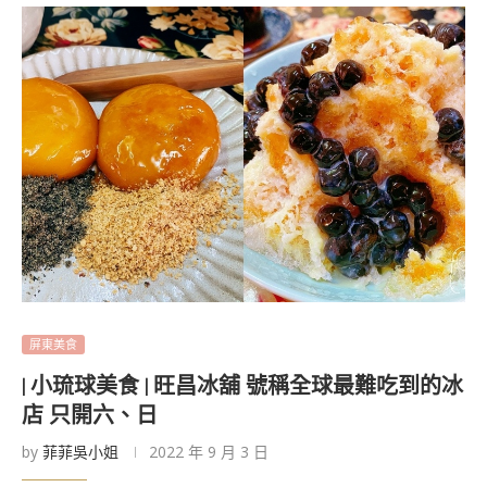
屏東美食
| 小琉球美食 | 旺昌冰舖 號稱全球最難吃到的冰
店 只開六、日
by
菲菲吳小姐
2022 年 9 月 3 日