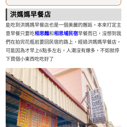
洪媽媽早餐店
能吃到洪媽媽早餐店也是一個美麗的邂逅，本來打定主
意早餐只要吃
相思麵
和
相思埔民宿
早餐而已，沒想到我
們在拍完花瓶岩要回民宿的路上，經過洪媽媽早餐店，
可能因為才早上6點多左右，人潮沒有爆多，不如就停
下買個小東西吃吃好了