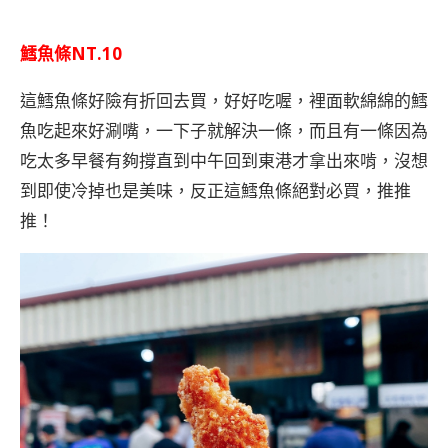
鱈魚條NT.10
這鱈魚條好險有折回去買，好好吃喔，裡面軟綿綿的鱈
魚吃起來好涮嘴，一下子就解決一條，而且有一條因為
吃太多早餐有夠撐直到中午回到東港才拿出來啃，沒想
到即使冷掉也是美味，反正這鱈魚條絕對必買，推推
推！