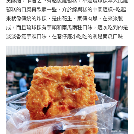
黃酥脆，乍看之下有點像蘿蔔糕，不過琉球粿本人比蘿
蔔糕的口感再軟爛一些，介於綿與糕的中間這樣~吃起
來就像傳統的炸粿，是由花生、家傳肉燥、在來米製
成，而且琉球粿有芋頭和南瓜兩種口味，這次吃到的是
淡淡香氣芋頭口味，在巷仔底小吃吃的則是南瓜口味