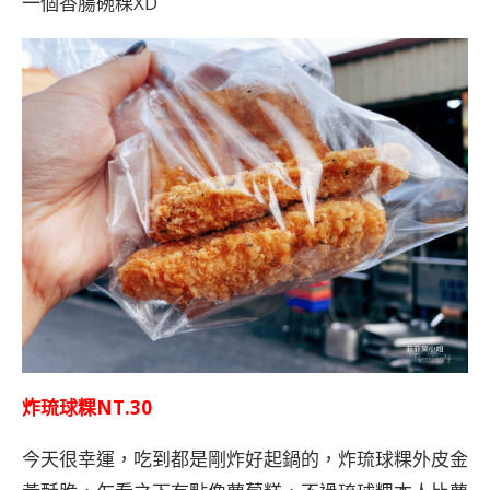
一個香腸碗粿XD
炸琉球粿NT.30
今天很幸運，吃到都是剛炸好起鍋的，炸琉球粿外皮金