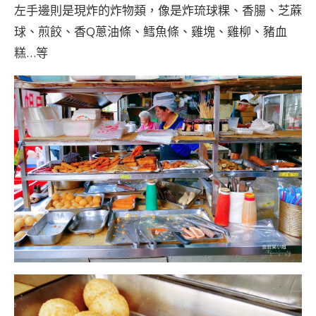
左手邊則是現炸的炸物類，像是炸琉球粿、香腸、芝蔴
球、煎餃、香Q蔥油條、鱈魚條、雞塊、雞柳、豬血
糕…等