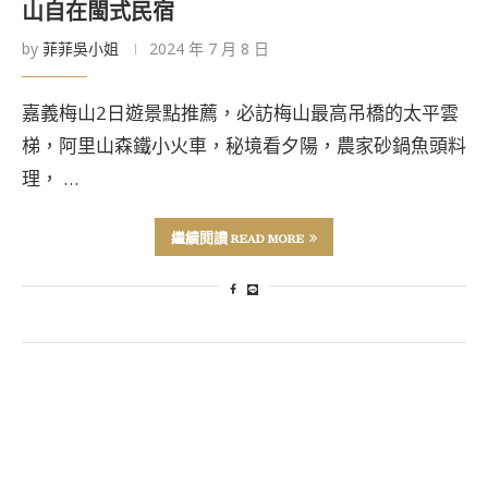
山自在閩式民宿
by
菲菲吳小姐
2024 年 7 月 8 日
嘉義梅山2日遊景點推薦，必訪梅山最高吊橋的太平雲
梯，阿里山森鐵小火車，秘境看夕陽，農家砂鍋魚頭料
理， …
繼續閱讀 READ MORE