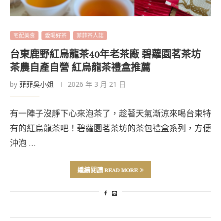
宅配美食
愛喝好茶
菲菲茶人誌
台東鹿野紅烏龍茶40年老茶廠 碧蘿園茗茶坊
茶農自產自營 紅烏龍茶禮盒推薦
by
菲菲吳小姐
2026 年 3 月 21 日
有一陣子沒靜下心來泡茶了，趁著天氣漸涼來喝台東特
有的紅烏龍茶吧！碧蘿園茗茶坊的茶包禮盒系列，方便
沖泡 …
繼續閱讀 READ MORE