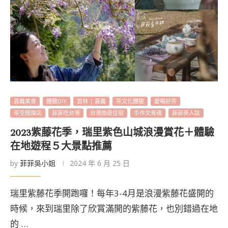
嘉義美食
體驗DIY
雲林 | 嘉義
茶文化體驗
愛喝好茶
茶空間探店
菲菲吃台灣
台灣旅遊住宿
手作文青魂
菲菲茶人誌
2023紫藤花季，瑞里紫色山城浪漫賞花＋體驗
在地遊程５大景點推薦
by
菲菲吳小姐
2024 年 6 月 25 日
瑞里紫藤花季開跑囉！每年3-4月是浪漫紫藤花盛開的
時候，來到瑞里除了欣賞滿開的紫藤花，也別錯過在地
的 …