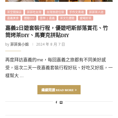
茶空間探店
菲菲吃台灣
台灣旅遊住宿
手作文青魂
菲菲茶人誌
嘉義美食
體驗DIY
雲林 | 嘉義
茶文化體驗
愛喝好茶
嘉義2日遊套裝行程，優遊吧斯部落賞花、竹
筒烤茶DIY、馬賽克拼貼DIY
by
菲菲吳小姐
2024 年 8 月 7 日
再度拜訪嘉義的me，每回嘉義之旅都有不同美好感
受，這次二天一夜嘉義套裝行程好玩、好吃又好逛，一
樣幫大 …
繼續閱讀 READ MORE