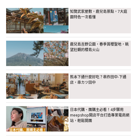
知覽武家屋敷，鹿兒島景點，7大庭
園特色一次看懂
鹿兒島吉野公園，春季賞櫻聖地，眺
望壯觀的櫻島火山
熊本下通什麼好吃？串炸田中-下通
店，串カツ田中
日本代購、團購主必看！4步驟用
meepshop開店平台打造專業電商網
站，輕鬆開團