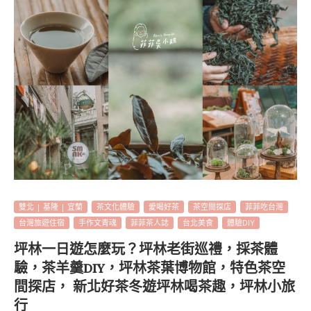
雙北 | 基隆 | 宜蘭
茶文化體驗
愛喝好茶
茶空間探店
菲菲吃台灣
台灣旅遊住宿
手作文青魂
菲菲茶人誌
台北美食
體驗DIY
坪林一日遊怎麼玩？坪林老街巡禮，採茶體
驗，茶羊羹DIY，坪林茶葉博物館，特色茶空
間探店， 新北好茶冬遊坪林喝茶趣，坪林小旅
行