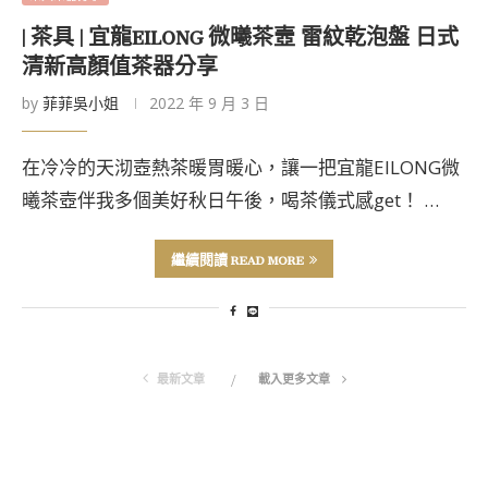
| 茶具 | 宜龍EILONG 微曦茶壼 雷紋乾泡盤 日式
清新高顏值茶器分享
by
菲菲吳小姐
2022 年 9 月 3 日
在冷冷的天沏壺熱茶暖胃暖心，讓一把宜龍EILONG微
曦茶壺伴我多個美好秋日午後，喝茶儀式感get！ …
繼續閱讀 READ MORE
最新文章
載入更多文章