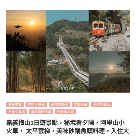
嘉義美食
雲林 | 嘉義
茶文化體驗
愛喝好茶
茶空間探店
菲菲吃台灣
台灣旅遊住宿
菲菲茶人誌
嘉義梅山2日遊景點，秘境看夕陽，阿里山小
火車， 太平雲梯，美味砂鍋魚頭料理，入住大