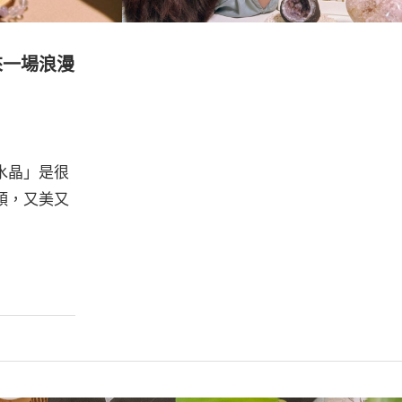
來一場浪漫
水晶」是很
頭，又美又