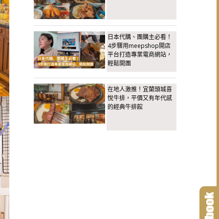
日本代購、團購主必看！
4步驟用meepshop開店
平台打造專業電商網站，
輕鬆開團
在地人激推！宜蘭頭城喜
悅牛排，平價又有年代感
的經典牛排館