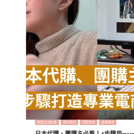
那些生活好事
流行時尚
宅配美食
居家雜貨
日本代購、團購主必看！4步驟用meep