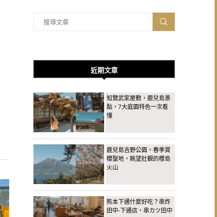
近期文章
知覽武家屋敷，鹿兒島景
點，7大庭園特色一次看
懂
鹿兒島吉野公園，春季賞
櫻聖地，眺望壯觀的櫻島
火山
熊本下通什麼好吃？串炸
田中-下通店，串カツ田中