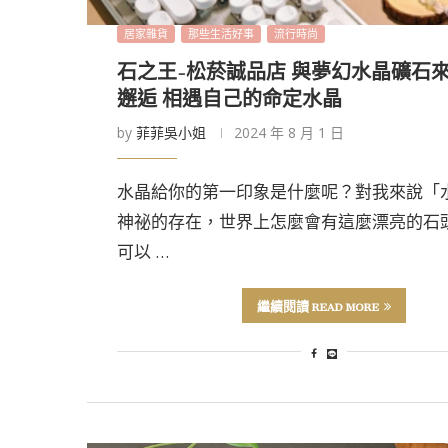
居家雜貨
那些生活好事
流行時尚
石之王-松菸誠品店 與夢幻水晶礦石
邂逅 相遇自己的命定水晶
by
菲菲吳小姐
2024 年 8 月 1 日
水晶給你的第一印象是什麼呢？對我來說「
神祕的存在，世界上怎麼會有這麼漂亮的石
可以 …
繼續閱讀 READ MORE