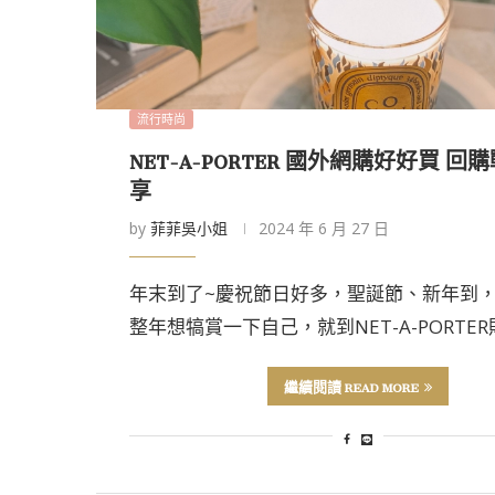
流行時尚
NET-A-PORTER 國外網購好好買 回
享
by
菲菲吳小姐
2024 年 6 月 27 日
年末到了~慶祝節日好多，聖誕節、新年到
整年想犒賞一下自己，就到NET-A-PORTER
繼續閱讀 READ MORE