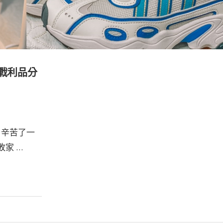
購戰利品分
，辛苦了一
敗家 …