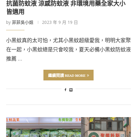
抗菌防蚊液 涼感防蚊液 非環境用藥全家大小
皆適用
by
菲菲吳小姐
2023 年 9 月 19 日
小黑蚊真的太可怕，尤其小黑蚊超級愛我，明明大家聚
在一起，小黑蚊總是只會咬我，夏天必備小黑蚊防蚊液
推薦 …
繼續閱讀 READ MORE