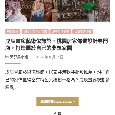
居家雜貨
桃園 | 新竹 | 苗栗
那些生活好事
台灣旅遊住宿
戊辰畫廊藝術傢飾館，桃園居家佈置設計專門
店，打造屬於自己的夢想家園
by
菲菲吳小姐
2024 年 8 月 7 日
戊辰畫廊藝術傢飾館，居家裝潢軟裝擺設推薦，想把自
己的家佈置得富有特色又獨樹一格嗎？戊辰畫廊規劃多
種風 …
繼續閱讀 READ MORE