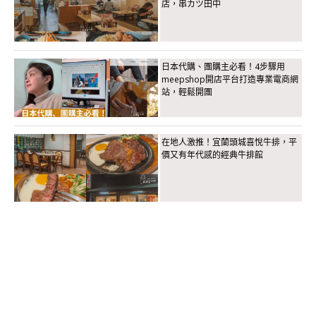
店，串カツ田中
日本代購、團購主必看！4步驟用
meepshop開店平台打造專業電商網
站，輕鬆開團
在地人激推！宜蘭頭城喜悅牛排，平
價又有年代感的經典牛排館