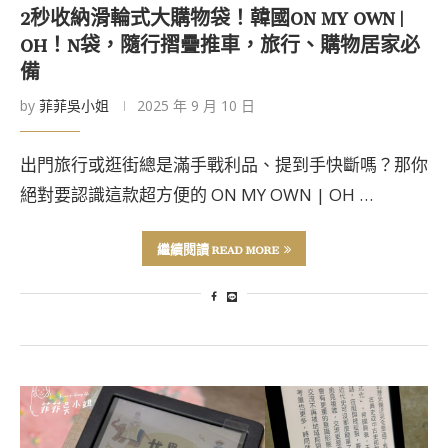
2秒收納滑輪式大購物袋！韓國ON MY OWN |
OH！N袋，隨行摺疊推車，旅行、購物居家必
備
by
菲菲吳小姐
2025 年 9 月 10 日
出門旅行或逛街總是滿手戰利品、提到手快斷嗎？那你
絕對要認識這款超方便的 ON MY OWN | OH …
繼續閱讀 READ MORE