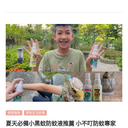
居家雜貨
那些生活好事
夏天必備小黑蚊防蚊液推薦 小不叮防蚊專家