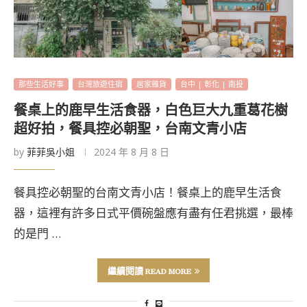
那些生活好事
台灣旅遊住宿
居家雜貨
台中 | 彰化 | 南投
餐桌上的鹿早生活食器，白色巨大九重葛花樹
超好拍，餐具控必朝聖，台南文青小店
by
菲菲吳小姐
2024 年 8 月 8 日
餐具控必朝聖的台南文青小店！餐桌上的鹿早生活食
器，這裡有許多日式平價碗盤應有盡有任君挑選，最棒
的是門 …
繼續閱讀 READ MORE