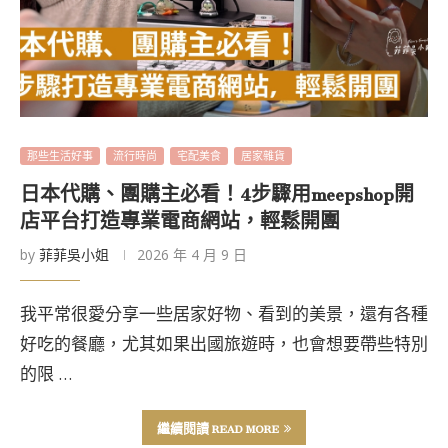
那些生活好事
流行時尚
宅配美食
居家雜貨
日本代購、團購主必看！4步驟用meepshop開
店平台打造專業電商網站，輕鬆開團
by
菲菲吳小姐
2026 年 4 月 9 日
我平常很愛分享一些居家好物、看到的美景，還有各種
好吃的餐廳，尤其如果出國旅遊時，也會想要帶些特別
的限 …
繼續閱讀 READ MORE