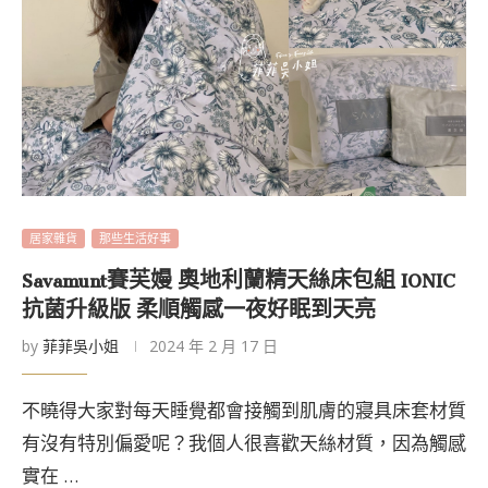
居家雜貨
那些生活好事
Savamunt賽芙嫚 奧地利蘭精天絲床包組 IONIC
抗菌升級版 柔順觸感一夜好眠到天亮
by
菲菲吳小姐
2024 年 2 月 17 日
不曉得大家對每天睡覺都會接觸到肌膚的寢具床套材質
有沒有特別偏愛呢？我個人很喜歡天絲材質，因為觸感
實在 …