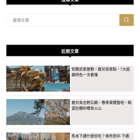
近期文章
知覽武家屋敷，鹿兒島景點，7大庭
園特色一次看懂
鹿兒島吉野公園，春季賞櫻聖地，眺
望壯觀的櫻島火山
熊本下通什麼好吃？串炸田中-下通