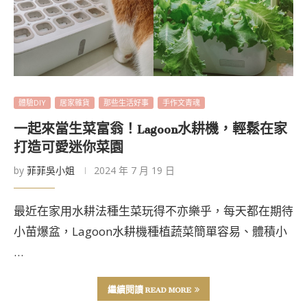
體驗DIY
居家雜貨
那些生活好事
手作文青魂
一起來當生菜富翁！Lagoon水耕機，輕鬆在家
打造可愛迷你菜園
by
菲菲吳小姐
2024 年 7 月 19 日
最近在家用水耕法種生菜玩得不亦樂乎，每天都在期待
小苗爆盆，Lagoon水耕機種植蔬菜簡單容易、體積小
…
繼續閱讀 READ MORE