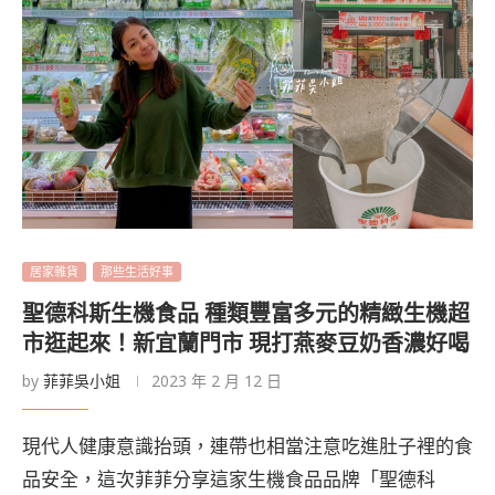
居家雜貨
那些生活好事
聖德科斯生機食品 種類豐富多元的精緻生機超
市逛起來！新宜蘭門市 現打燕麥豆奶香濃好喝
by
菲菲吳小姐
2023 年 2 月 12 日
現代人健康意識抬頭，連帶也相當注意吃進肚子裡的食
品安全，這次菲菲分享這家生機食品品牌「聖德科