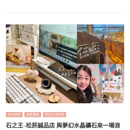
流行時尚
居家雜貨
那些生活好事
石之王-松菸誠品店 與夢幻水晶礦石來一場浪