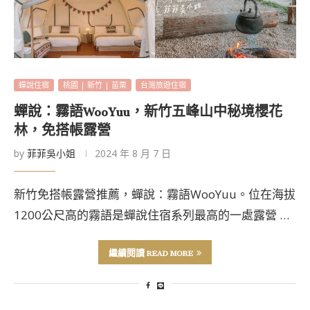
蟬說住宿
桃園 | 新竹 | 苗栗
台灣旅遊住宿
蟬說：霧語WooYuu，新竹五峰山中秘境櫻花
林，免搭帳露營
by
菲菲吳小姐
2024 年 8 月 7 日
新竹免搭帳露營推薦，蟬說：霧語WooYuu。位在海拔
1200公尺高的霧語是蟬說住宿系列最高的一處露營 …
繼續閱讀 READ MORE