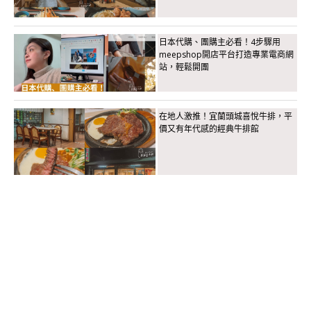
日本代購、團購主必看！4步驟用
meepshop開店平台打造專業電商網
站，輕鬆開團
在地人激推！宜蘭頭城喜悅牛排，平
價又有年代感的經典牛排館