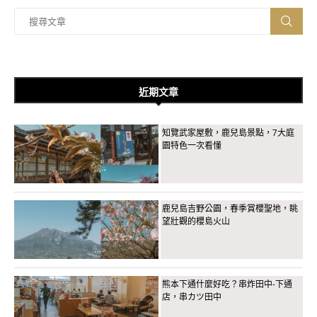
近期文章
知覽武家屋敷，鹿兒島景點，7大庭
園特色一次看懂
鹿兒島吉野公園，春季賞櫻聖地，眺
望壯觀的櫻島火山
熊本下通什麼好吃？串炸田中-下通
店，串カツ田中