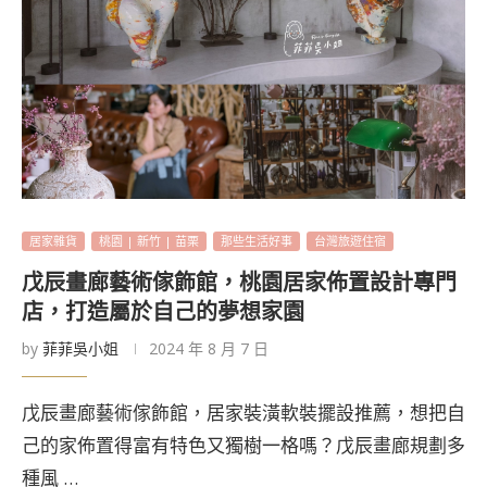
居家雜貨
桃園 | 新竹 | 苗栗
那些生活好事
台灣旅遊住宿
戊辰畫廊藝術傢飾館，桃園居家佈置設計專門
店，打造屬於自己的夢想家園
by
菲菲吳小姐
2024 年 8 月 7 日
戊辰畫廊藝術傢飾館，居家裝潢軟裝擺設推薦，想把自
己的家佈置得富有特色又獨樹一格嗎？戊辰畫廊規劃多
種風 …