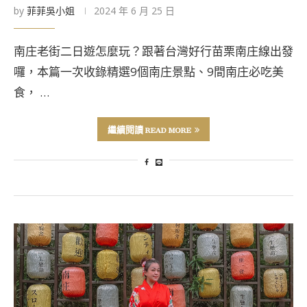
by
菲菲吳小姐
2024 年 6 月 25 日
南庄老街二日遊怎麼玩？跟著台灣好行苗栗南庄線出發
囉，本篇一次收錄精選9個南庄景點、9間南庄必吃美
食， …
繼續閱讀 READ MORE