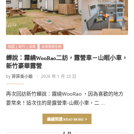
桃園 | 新竹 | 苗栗
台灣旅遊住宿
蟬說：霧繞WooRao二訪，露營車－山眠小車，
新竹豪華露營
by
菲菲吳小姐
2026 年 1 月 23 日
再次回訪新竹蟬說：霧繞WooRao ，因為喜歡的地方
要常來！這次住的是露營車-山眠小車，二 …
繼續閱讀 READ MORE