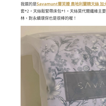
我選的是
Savamunt賽芙嫚 奧地利蘭精天絲 
套*2，天絲鬆緊帶床包*1。天絲莫代爾纖維主
林，對永續環保也是很棒的喔！