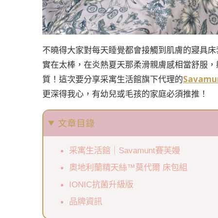
不曉得大家對每天睡覺都會接觸到肌膚的寢具床
實在太棒，在炎熱夏天那柔滑親膚感相當舒服，
質！這次要分享采寓生活館旗下代理的
Savam
更深得我心，有幼兒或毛孩的家庭必須推推！
文章目錄
采寓生活館｜Savamunt賽芙嫚
奧地利蘭精天絲™莫代爾 床包組
IONIC抗菌升級版
品牌資訊