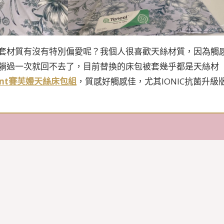
套材質有沒有特別偏愛呢？我個人很喜歡天絲材質，因為觸
躺過一次就回不去了，目前替換的床包被套幾乎都是天絲材
unt賽芙嫚天絲床包組
，質感好觸感佳，尤其IONIC抗菌升級