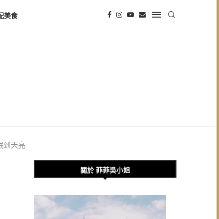
配美食
好眠到天亮
關於 菲菲吳小姐