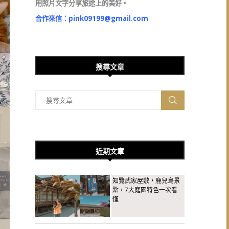
用照片文字分享旅途上的美好。
合作來信：
pink09199@gmail.com
搜尋文章
近期文章
知覽武家屋敷，鹿兒島景
點，7大庭園特色一次看
懂