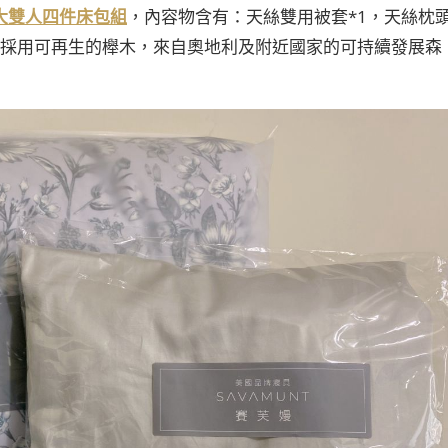
加大雙人四件床包組
，內容物含有：天絲雙用被套*1，天絲枕
要採用可再生的櫸木，來自奧地利及附近國家的可持續發展森