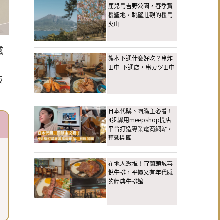
鹿兒島吉野公園，春季賞
櫻聖地，眺望壯觀的櫻島
火山
感
熊本下通什麼好吃？串炸
田中-下通店，串カツ田中
版
日本代購、團購主必看！
4步驟用meepshop開店
平台打造專業電商網站，
輕鬆開團
在地人激推！宜蘭頭城喜
悅牛排，平價又有年代感
的經典牛排館