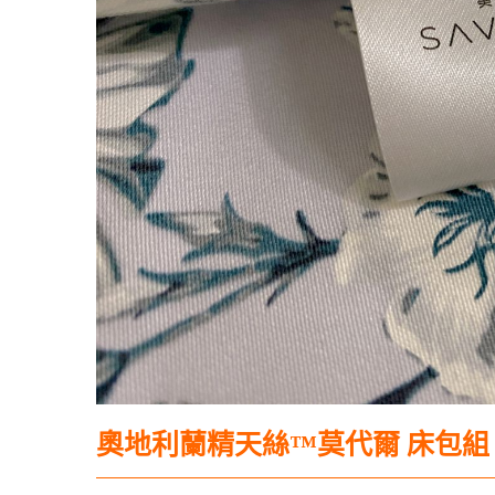
奧地利蘭精天絲™莫代爾 床包組