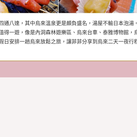
四通八達，其中烏來溫泉更是頗負盛名，湯屋不輸日本泡湯
值得一遊，像是內洞森林遊樂區、烏來台車、泰雅博物館，
假日安排一趟烏來放鬆之旅，讓菲菲分享到烏來二天一夜行