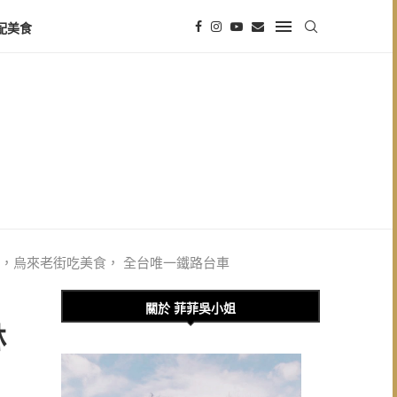
配美食
，烏來老街吃美食， 全台唯一鐵路台車
關於 菲菲吳小姐
林