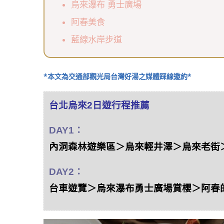
烏來瀑布 勇士廣場
阿春美食
藍線水岸步道
*本文為交通部觀光局台灣好湯之媒體踩線邀約*
台北烏來2日遊行程推薦
DAY1：
內洞森林遊樂區＞烏來輕井澤＞烏來老街
DAY2：
台車遊覽＞烏來瀑布勇士廣場賞櫻＞阿春