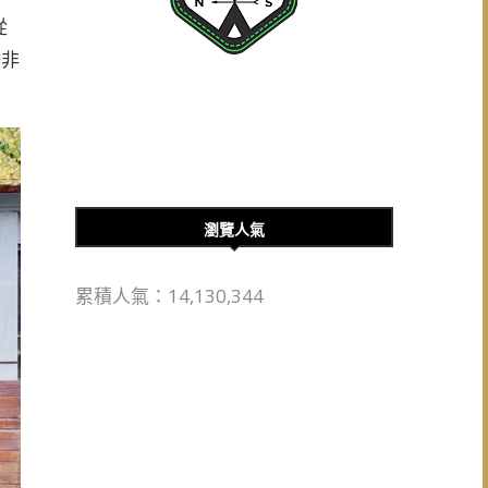
從
!非
瀏覽人氣
累積人氣：14,130,344