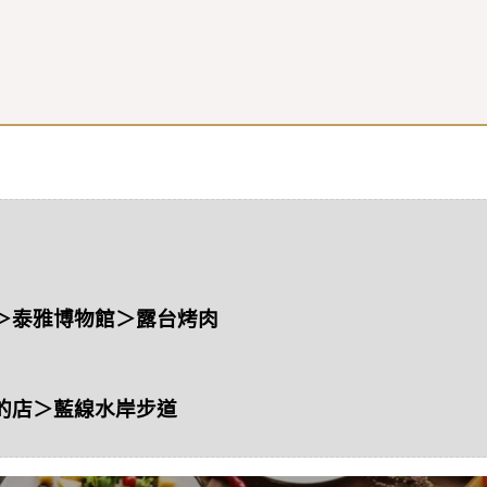
＞泰雅博物館＞露台烤肉
的店＞藍線水岸
步道