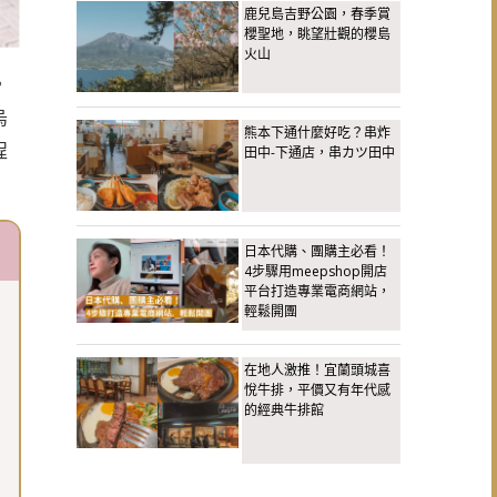
鹿兒島吉野公園，春季賞
櫻聖地，眺望壯觀的櫻島
火山
。
烏
熊本下通什麼好吃？串炸
程
田中-下通店，串カツ田中
日本代購、團購主必看！
4步驟用meepshop開店
平台打造專業電商網站，
輕鬆開團
在地人激推！宜蘭頭城喜
悅牛排，平價又有年代感
的經典牛排館