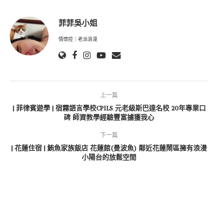
菲菲吳小姐
情懷控｜老派浪漫
上一篇
| 菲律賓遊學 | 宿霧語言學校CPILS 元老級斯巴達名校 20年專業口
碑 師資教學經驗豐富擄獲我心
下一篇
| 花蓮住宿 | 鮪魚家族飯店 花蓮館(曼波魚) 鄰近花蓮鬧區擁有浪漫
小陽台的放鬆空間