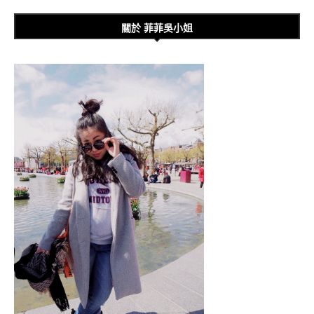
關於 菲菲吳小姐