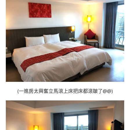
(一進房太興奮立馬滾上床把床都滾皺了@@)