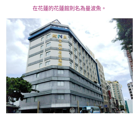
在花蓮的花蓮館則名為曼波魚。