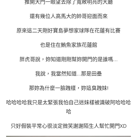
推開大門一眼望去除了寬敞明亮的大廳
還有幾位人高馬大的帥哥迎面而來
原來這二天剛好寶島夢想家球隊在花蓮有比賽
也是住在鮪魚家族花蓮館
胖虎哥說，妳知道剛剛幫妳開門的是誰嗎…
我說，我當然知道…那是田壘
那妳為什麼一臉跩樣，妳這臭跩妹!
哈哈哈哈我只是太緊張我怕自己迷妹樣被識破阿哈哈哈
哈
只好假裝平常心很淡定微笑謝謝陌生人幫忙開門XD