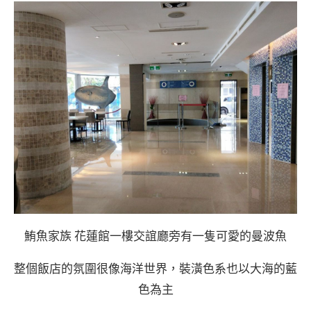
鮪魚家族 花蓮館一樓交誼廳旁有一隻可愛的曼波魚
整個飯店的氛圍很像海洋世界，裝潢色系也以大海的藍
色為主