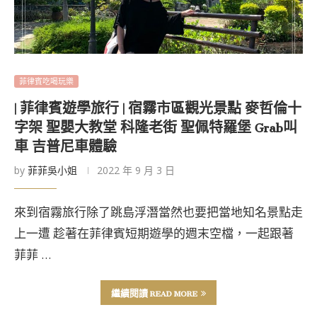
菲律賓吃喝玩樂
| 菲律賓遊學旅行 | 宿霧市區觀光景點 麥哲倫十
字架 聖嬰大教堂 科隆老街 聖佩特羅堡 Grab叫
車 吉普尼車體驗
by
菲菲吳小姐
2022 年 9 月 3 日
來到宿霧旅行除了跳島浮潛當然也要把當地知名景點走
上一遭 趁著在菲律賓短期遊學的週末空檔，一起跟著
菲菲 …
繼續閱讀 READ MORE