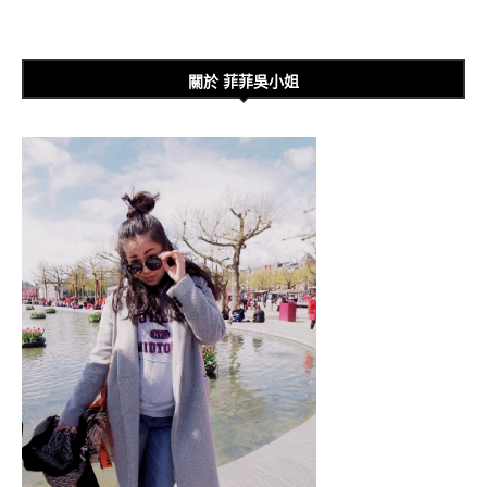
關於 菲菲吳小姐