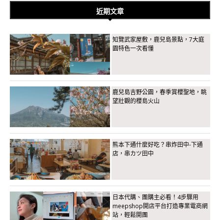
近期文章
知覽武家屋敷，鹿兒島景點，7大庭
園特色一次看懂
鹿兒島吉野公園，春季賞櫻聖地，眺
望壯觀的櫻島火山
熊本下通什麼好吃？串炸田中-下通
店，串カツ田中
日本代購、團購主必看！4步驟用
meepshop開店平台打造專業電商網
站，輕鬆開團