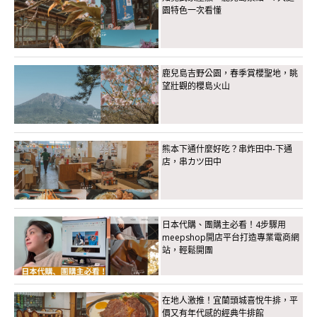
園特色一次看懂
鹿兒島吉野公園，春季賞櫻聖地，眺
望壯觀的櫻島火山
熊本下通什麼好吃？串炸田中-下通
店，串カツ田中
日本代購、團購主必看！4步驟用
meepshop開店平台打造專業電商網
站，輕鬆開團
在地人激推！宜蘭頭城喜悅牛排，平
價又有年代感的經典牛排館