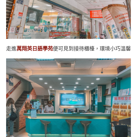
走進
萬翔英日語學苑
便可見到接待櫃檯，環境小巧溫馨