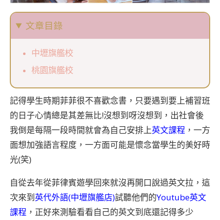
文章目錄
中壢旗艦校
桃園旗艦校
記得學生時期菲菲很不喜歡念書，只要遇到要上補習班
的日子心情總是其差無比!沒想到呀沒想到，出社會後
我倒是每隔一段時間就會為自己安排上
英文課程
，一方
面想加強語言程度，一方面可能是懷念當學生的美好時
光(笑)
自從去年從菲律賓遊學回來就沒再開口說過英文拉，這
次來到
英代外語
(
中壢旗艦店
)
試聽他們的
Youtube英文
課程
，正好來測驗看看自己的英文到底還記得多少