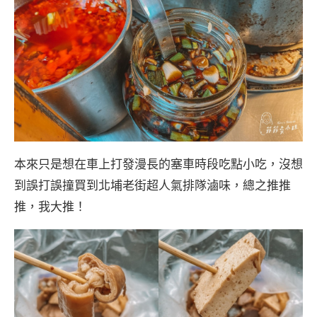
本來只是想在車上打發漫長的塞車時段吃點小吃，沒想
到誤打誤撞買到北埔老街超人氣排隊滷味，總之推推
推，我大推！