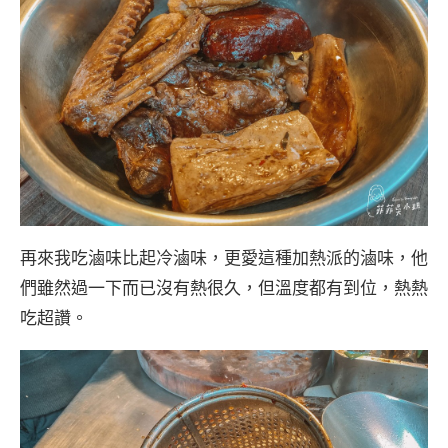
再來我吃滷味比起冷滷味，更愛這種加熱派的滷味，他
們雖然過一下而已沒有熱很久，但溫度都有到位，熱熱
吃超讚。