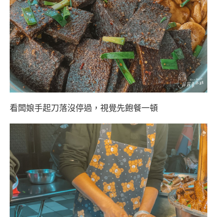
看闆娘手起刀落沒停過，視覺先飽餐一頓