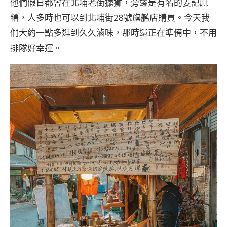
他們假日都會在北埔老街擺攤，旁邊是有名的姜記麻
糬，人多時也可以到北埔街28號旗艦店購買。今天我
們大約一點多逛到久久滷味，那時還正在準備中，不用
排隊好幸運。