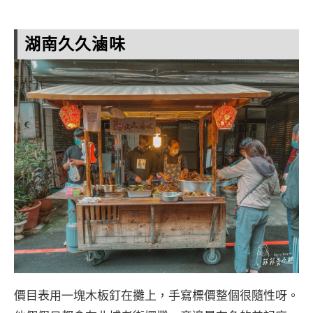
湖南久久滷味
價目表用一塊木板釘在攤上，手寫標價整個很隨性呀。