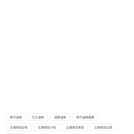
新竹滷味
久久滷味
湖南滷味
新竹滷味推薦
北埔老街必吃
北埔老街小吃
北埔老街美食
北埔老街必買