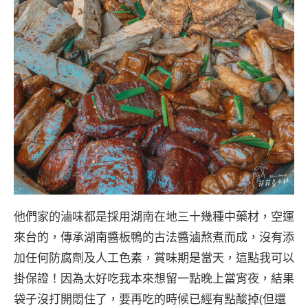
他們家的滷味都是採用湖南在地三十幾種中藥材，空運
來台的，傳承湖南醬板鴨的古法醬滷熬煮而成，沒有添
加任何防腐劑及人工色素，賞味期是當天，這點我可以
掛保證！因為太好吃我本來想留一點晚上當宵夜，結果
袋子沒打開悶住了，要再吃的時候已經有點酸掉(但還