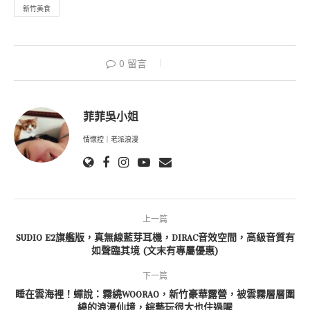
新竹美食
0 留言
菲菲吳小姐
情懷控｜老派浪漫
上一篇
SUDIO E2旗艦版，真無線藍芽耳機，DIRAC音效空間，高級音質有
如聲臨其境 (文末有專屬優惠)
下一篇
睡在雲海裡！蟬說：霧繞WOORAO，新竹豪華露營，被雲霧層層圍
繞的浪漫仙境，綜藝玩很大也住過喔