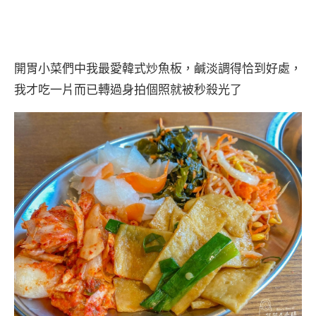
開胃小菜們中我最愛韓式炒魚板，鹹淡調得恰到好處，
我才吃一片而已轉過身拍個照就被秒殺光了