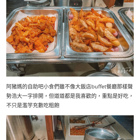
阿豬媽的自助吧小食們雖不像大飯店buffet餐廳那樣聲
勢浩大一字排開，但道道都是我喜歡的，重點是好吃，
不只是濫竽充數吃粗飽