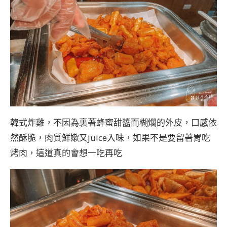
韓式炸雞，不因為裏著蜂蜜甜醬而糊爛的外皮，口感依
然酥脆，肉質鮮嫰又juice入味，如果不是要留著胃吃
烤肉，這道真的會想一吃再吃