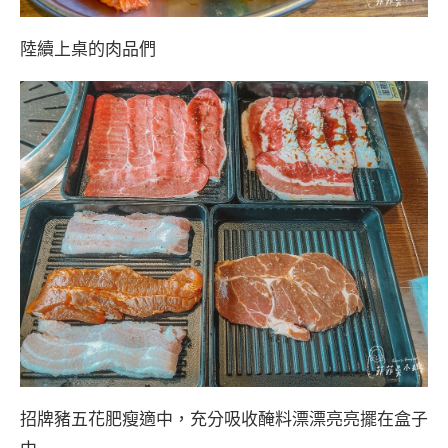
陸續上桌的肉品們
招牌豬五花肥瘦適中，充分吸收醃料漂漂亮亮擺在盒子