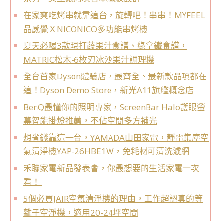
在家爽吃烤串就靠這台，旋轉吧！串串！MYFEEL
品感覺ＸNICONICO多功能串烤機
夏天必喝3款現打蔬果汁食譜、綠拿鐵食譜，
MATRIC松木-6枚刃冰沙果汁調理機
全台首家Dyson體驗店，最齊全、最新款品項都在
這！Dyson Demo Store，新光A11旗艦概念店
BenQ最懂你的照明專家，ScreenBar Halo護眼螢
幕智能掛燈推薦，不佔空間多方補光
想省錢靠這一台，YAMADA山田家電，靜電集塵空
氣清淨機YAP-26HBE1W，免耗材可清洗濾網
禾聯家電新品發表會，你最想要的生活家電一次
看！
5個必買JAIR空氣清淨機的理由，工作超認真的等
離子空淨機，適用20-24坪空間