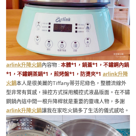
arlink升降火鍋
內容物 :
本體*1，鍋蓋*1，不鏽鋼內鍋
*1，不鏽鋼蒸鍋*1，煎烤盤*1，防燙夾*1
arlink升降
火鍋
本人是很美麗的Tiffany蒂芬尼綠色，整體流線外
型非常有質感，操控方式採用觸控式液晶版面。在不鏽
鋼鍋內這中間一根升降桿就是重要的靈魂人物，多謝
arlink升降火鍋
讓我在家吃火鍋多了生活的儀式感哈。