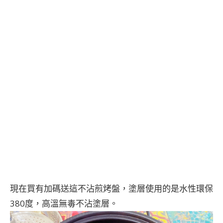
現在買有加碼送這不沾煎烤盤，塗層使用的是水性環保
380度，高溫無毒不沾塗層。