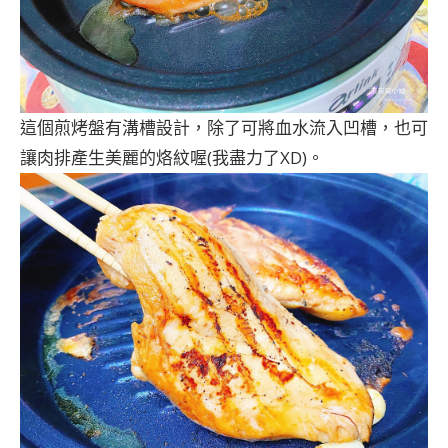
這個煎烤盤有溝槽設計，除了可將血水流入凹槽，也可
讓肉排產生美麗的烙紋喔(我盡力了XD)。