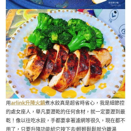
用
arlink升降火鍋
煮水餃真是超省時省心，我是細節控
的處女座人，舉凡要瀝乾的任何食材，就一定要瀝到最
乾！像以往吃水餃，手都要拿著濾網等很久，現在都不
用了，只要升降功能給它按下去!輕輕鬆鬆就分離湯