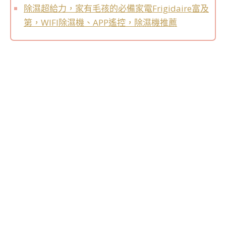
除濕超給力，家有毛孩的必備家電Frigidaire富及
第，WIFI除濕機、APP遙控，除濕機推薦