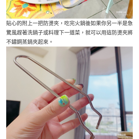
貼心的附上一把防燙夾，吃完火鍋後如果你另一半是急
驚風趕著洗鍋子或料理下一道菜，就可以用這防燙夾將
不鏽鋼蒸鍋夾起來。