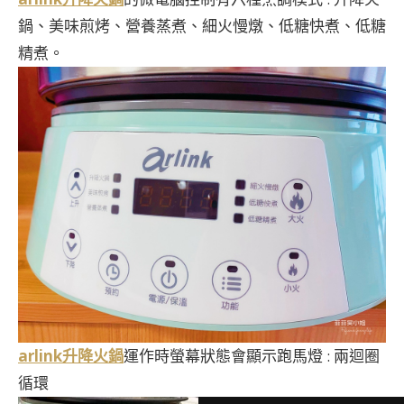
鍋、美味煎烤、營養蒸煮、細火慢燉、低糖快煮、低糖
精煮。
arlink升降火鍋
運作時螢幕狀態會顯示跑馬燈 : 兩迴圈
循環