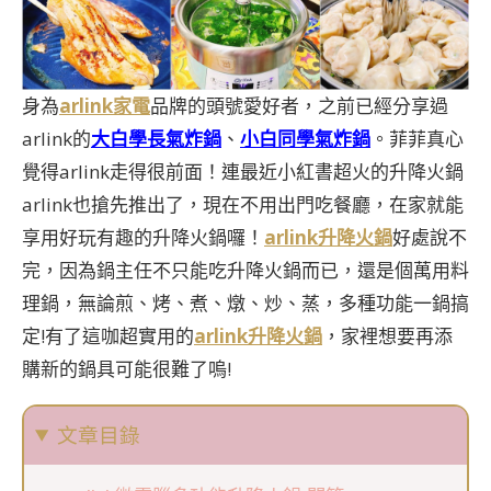
身為
arlink家電
品牌的頭號愛好者，之前已經分享過
arlink的
大白學長氣炸鍋
、
小白同學氣炸鍋
。菲菲真心
覺得arlink走得很前面！連最近小紅書超火的升降火鍋
arlink也搶先推出了，現在不用出門吃餐廳，在家就能
享用好玩有趣的升降火鍋囉！
arlink升降火鍋
好處說不
完，因為鍋主任不只能吃升降火鍋而已，還是個萬用料
理鍋，無論煎、烤、煮、燉、炒、蒸，多種功能一鍋搞
定!有了這咖超實用的
arlink升降火鍋
，家裡想要再添
購新的鍋具可能很難了嗚!
文章目錄