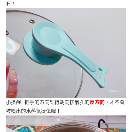
右。
小提醒 : 把手的方向記得朝向排氣孔的
反方向
，才不會
被噴出的水蒸氣燙傷喔！