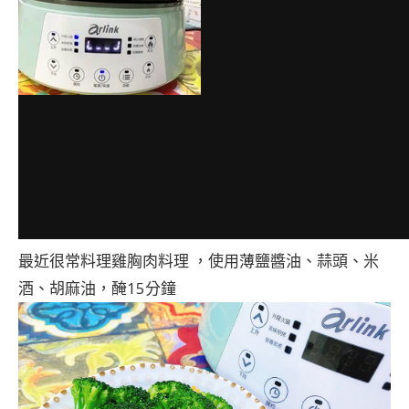
最近很常料理雞胸肉料理 ，使用薄鹽醬油、蒜頭、米
酒、胡麻油，醃15分鐘