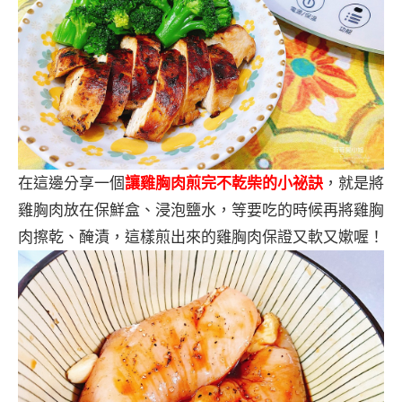
在這邊分享一個
讓雞胸肉煎完不乾柴的小祕訣
，就是將
雞胸肉放在保鮮盒、浸泡鹽水，等要吃的時候再將雞胸
肉擦乾、醃漬，這樣煎出來的雞胸肉保證又軟又嫰喔！