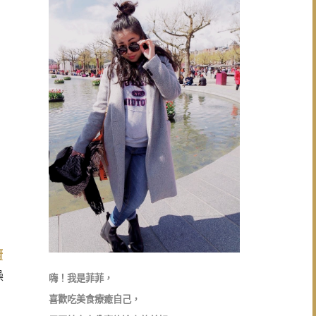
廚
操
嗨！我是菲菲，
喜歡吃美食療癒自己，