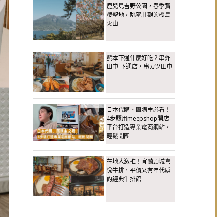
鹿兒島吉野公園，春季賞
櫻聖地，眺望壯觀的櫻島
火山
熊本下通什麼好吃？串炸
田中-下通店，串カツ田中
日本代購、團購主必看！
4步驟用meepshop開店
平台打造專業電商網站，
輕鬆開團
在地人激推！宜蘭頭城喜
悅牛排，平價又有年代感
的經典牛排館