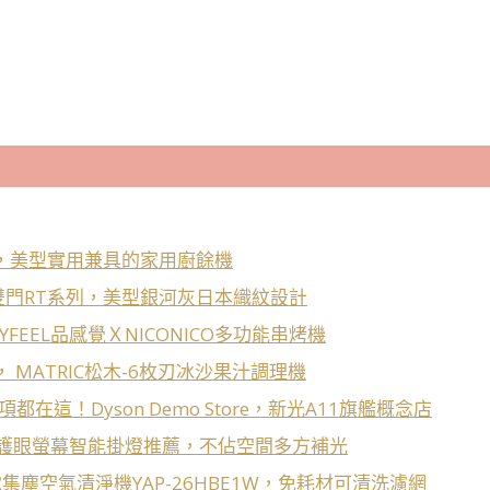
間首選，美型實用兼具的家用廚餘機
品雙門RT系列，美型銀河灰日本織紋設計
EEL品感覺ＸNICONICO多功能串烤機
MATRIC松木-6枚刃冰沙果汁調理機
在這！Dyson Demo Store，新光A11旗艦概念店
Halo護眼螢幕智能掛燈推薦，不佔空間多方補光
集塵空氣清淨機YAP-26HBE1W，免耗材可清洗濾網