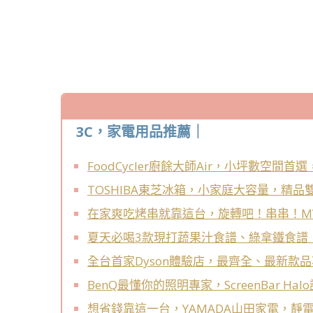
3C，家電用品推薦｜
FoodCycler廚餘大師Air，小坪數空
TOSHIBA東芝冰箱，小家庭大容量，精
在家爽吃烤串就靠這台，旋轉吧！串串！MYF
夏天必喝3款現打蔬果汁食譜、綠拿鐵食譜， 
全台首家Dyson體驗店，最齊全、最新款品項都
BenQ最懂你的照明專家，ScreenBar 
想省錢靠這一台，YAMADA山田家電，靜電