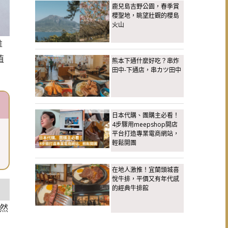
鹿兒島吉野公園，春季賞
櫻聖地，眺望壯觀的櫻島
火山
推
值
熊本下通什麼好吃？串炸
田中-下通店，串カツ田中
日本代購、團購主必看！
4步驟用meepshop開店
平台打造專業電商網站，
輕鬆開團
在地人激推！宜蘭頭城喜
悅牛排，平價又有年代感
的經典牛排館
當然