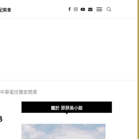
配美食
力、中華電信獨家開賣
關於 菲菲吳小姐
3