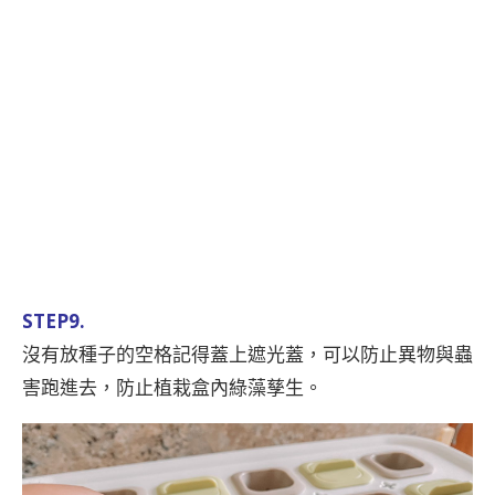
STEP9.
沒有放種子的空格記得蓋上遮光蓋，可以防止異物與蟲
害跑進去，防止植栽盒內綠藻孳生。