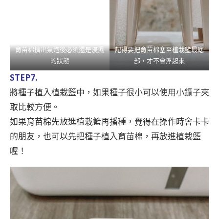
育苗棉擠出氣泡後必須還是浸濕
記得要把育苗棉塞至植栽籃最底
的狀態
部，才不會浮起來
STEP7.
將種子植入植栽籃中，如果種子很小可以使用小鑷子夾
取比較方便。
如果育苗棉先放進植栽籃再播種，覺得在操作時會卡卡
的朋友，也可以先把種子植入育苗棉，再放進植栽籃
喔！