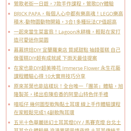
鶯歌老街一日遊，7款手作課程，鶯歌DIY體驗
BRICK PAPA，每個人心中都有樂高魂！LEGO樂高
積木-動物園動物開箱，3合1多種玩法CP值超高
一起來當生菜富翁！Lagoon水耕機，輕鬆在家打
造可愛迷你菜園
慕慕烘焙DIY 宜蘭羅東店 質感甜點 抽錢蛋糕 自己
做蛋糕DIY超有成就感 下雨天最佳提案
在家也能DIY超美捧花 Immerse Flower 永生花藝
課程體驗心得 10大實用技巧分享
原來茶葉也能這樣玩！全台唯一「團茶」體驗，旭
隆製茶，揉出愈陳愈香的阿里山特色伴手禮
嘻呱仔 幾何圖型軟陶黏土耳環 線上手作體驗課程
在家輕鬆完成14副軟陶耳環
五光十色華麗迷幻土耳其燈DIY / 馬賽克燈 台北土
耳其文化體驗學 浪漫異國風情夜燈 土耳其傳統手