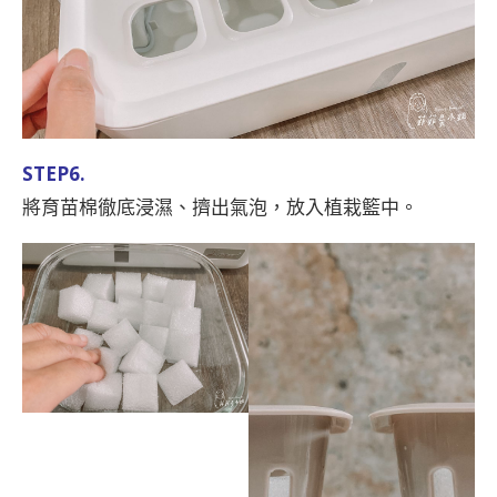
STEP6.
將育苗棉徹底浸濕、擠出氣泡，放入植栽籃中。