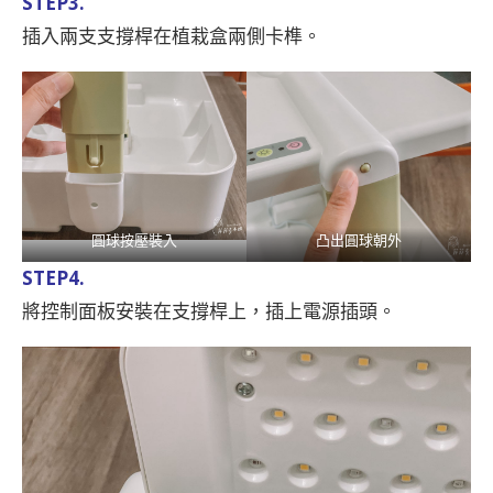
STEP3.
插入兩支支撐桿在植栽盒兩側卡榫。
圓球按壓裝入
凸出圓球朝外
STEP4.
將控制面板安裝在支撐桿上，插上電源插頭。