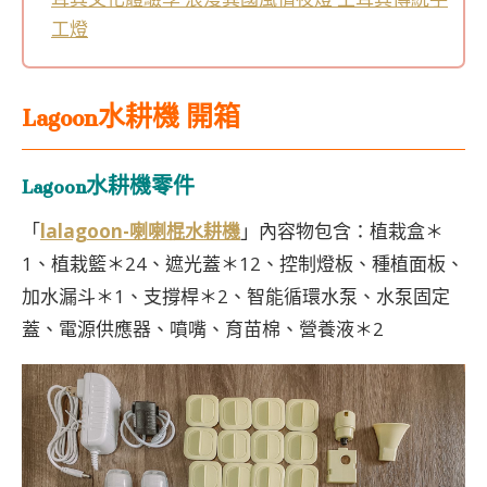
工燈
Lagoon水耕機 開箱
Lagoon水耕機零件
「
lalagoon-喇喇棍水耕機
」內容物包含：植栽盒＊
1、植栽籃＊24、遮光蓋＊12、控制燈板、種植面板、
加水漏斗＊1、支撐桿＊2、智能循環水泵、水泵固定
蓋、電源供應器、噴嘴、育苗棉、營養液＊2