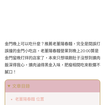
金門晚上可以吃什麼？推薦老董陽春麵，完全是間誤打
誤撞的金門小吃店，老董陽春麵營業到晚上20:00算是
金門蠻晚打烊的店家了，本來只想填飽肚子沒想到爌肉
飯深得我心，爌肉滷得黑金入味，肥瘦相間吃來軟爛不
膩口！
文章目錄
老董陽春麵 位置