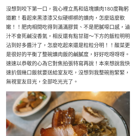
沒想到咬下第一口，我心裡立馬和這塊爌肉180度鞠躬
道歉！看起來黑漆漆又似硬梆梆的爌肉，怎麼這麼軟
嫰！！肥肉相間吃得到滿滿膠質、不是肥膩噁口感，滷
汁不會死鹹沒香氣，相反還有點甘甜～下方的飯粒明明
沾到好多醬汁了，怎麼吃起來還是粒粒分明！！酸菜更
是很好的平衡了整碗爌肉飯的鹹膩度，好好吃呀呀呀。
速速以恭敬的心為它對焦拍張特寫再說！本來想說我快
速扒個幾口飯就要送給室友吃，沒想到我整碗抱緊緊，
無視室友目光，全部吃光光了。