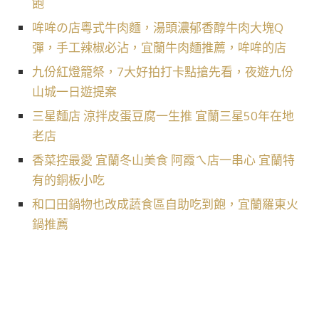
飽
哞哞の店粵式牛肉麵，湯頭濃郁香醇牛肉大塊Q
彈，手工辣椒必沾，宜蘭牛肉麵推薦，哞哞的店
九份紅燈籠祭，7大好拍打卡點搶先看，夜遊九份
山城一日遊提案
三星麵店 涼拌皮蛋豆腐一生推 宜蘭三星50年在地
老店
香菜控最愛 宜蘭冬山美食 阿霞ㄟ店一串心 宜蘭特
有的銅板小吃
和口田鍋物也改成蔬食區自助吃到飽，宜蘭羅東火
鍋推薦