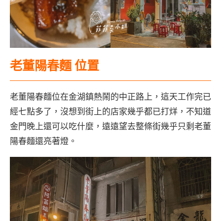
老董陽春麵 位置
老董陽春麵位在金湖鎮熱鬧的中正路上，這天工作完已
經七點多了，沒想到街上的店家幾乎都已打烊，不知道
金門晚上還可以吃什麼，遠遠望去整條街幾乎只剩老董
陽春麵還亮著燈。