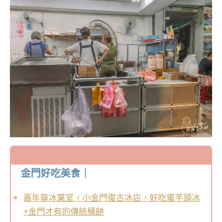
金門好吃美食｜
嘉年華冰菓室，小金門復古冰店，好吃蜜芋頭冰
+金門才有的傳統桶餅