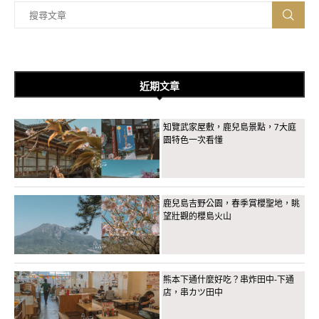
近期文章
知覽武家屋敷，鹿兒島景點，7大庭
園特色一次看懂
鹿兒島吉野公園，春季賞櫻聖地，眺
望壯觀的櫻島火山
熊本下通什麼好吃？串炸田中-下通
店，串カツ田中