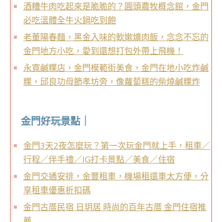
酒糟牛肉吃起來是脆脆的？圓頭農牧概念館，金門
必吃溫體全牛火鍋吃到飽
老董陽春麵，黑金入味的軟嫰爌肉飯，念念不忘的
金門地方小吃，愛到還想打包外帶上飛機！
永寬鹹粿店，金門模範街美食，金門在地小吃炸鹹
粿，邱良功母節孝坊旁，像蘿蔔糕的柴燒鹹粿炸
金門好玩景點｜
金門3天2夜怎麼玩？第一次玩金門就上手，租車／
行程／伴手禮／IG打卡景點／美食／住宿
金門交通安排，金豐租車，機場租還車太方便，分
享租車優惠折扣碼
金門古厝民宿 日玥居 時尚的百年古厝 金門住宿推
薦