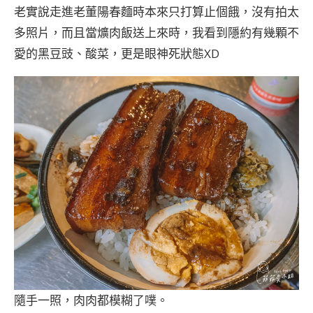
老實說走進老董陽春麵時本來只打算止個餓，沒有拍太
多照片，而且當爌肉飯送上來時，我看到隱約有幾顆不
愛的黑豆豉、酸菜，更是眼神死狀態XD
隨手一照，肉肉都模糊了噗。