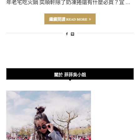
年老宅吃火鍋 奕順軒除了奶凍捲還有什麼必買？宜 …
繼續閱讀 READ MORE
關於 菲菲吳小姐