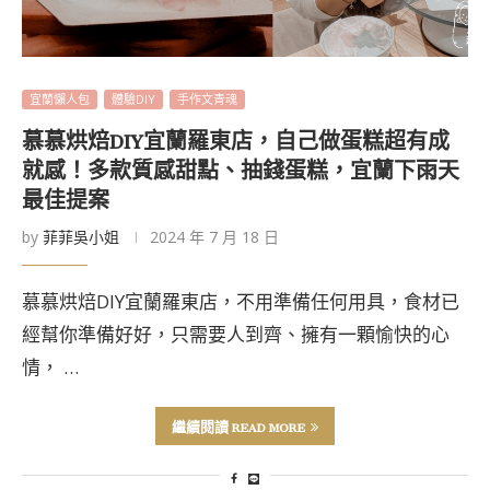
宜蘭懶人包
體驗DIY
手作文青魂
慕慕烘焙DIY宜蘭羅東店，自己做蛋糕超有成
就感！多款質感甜點、抽錢蛋糕，宜蘭下雨天
最佳提案
by
菲菲吳小姐
2024 年 7 月 18 日
慕慕烘焙DIY宜蘭羅東店，不用準備任何用具，食材已
經幫你準備好好，只需要人到齊、擁有一顆愉快的心
情， …
繼續閱讀 READ MORE