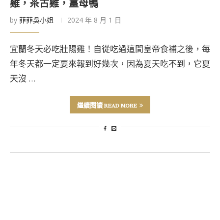
雞，茶古雞，薑母鴨
by
菲菲吳小姐
2024 年 8 月 1 日
宜蘭冬天必吃壯陽雞！自從吃過這間皇帝食補之後，每
年冬天都一定要來報到好幾次，因為夏天吃不到，它夏
天沒 …
繼續閱讀 READ MORE