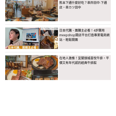
熊本下通什麼好吃？串炸田中-下通
店，串カツ田中
日本代購、團購主必看！4步驟用
meepshop開店平台打造專業電商網
站，輕鬆開團
在地人激推！宜蘭頭城喜悅牛排，平
價又有年代感的經典牛排館