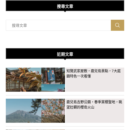
搜尋文章
近期文章
知覽武家屋敷，鹿兒島景點，7大庭
園特色一次看懂
鹿兒島吉野公園，春季賞櫻聖地，眺
望壯觀的櫻島火山