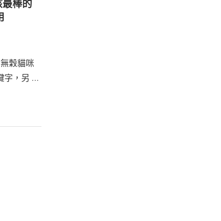
孩最棒的
用
的無穀貓咪
字，另 …