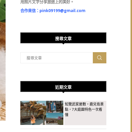
用照片文字分享旅途上的美好。
合作來信：
pink09199@gmail.com
搜尋文章
近期文章
知覽武家屋敷，鹿兒島景
點，7大庭園特色一次看
懂