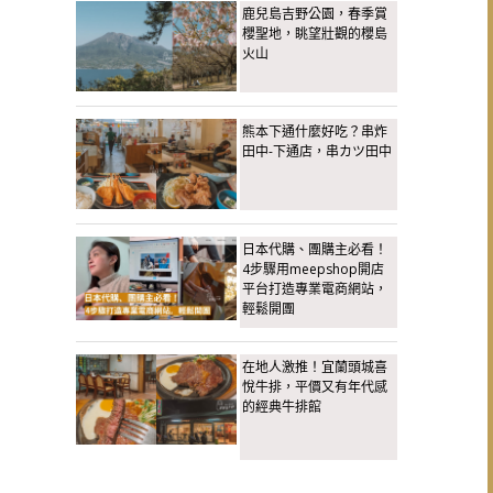
鹿兒島吉野公園，春季賞
櫻聖地，眺望壯觀的櫻島
火山
熊本下通什麼好吃？串炸
田中-下通店，串カツ田中
日本代購、團購主必看！
4步驟用meepshop開店
平台打造專業電商網站，
輕鬆開團
在地人激推！宜蘭頭城喜
悅牛排，平價又有年代感
的經典牛排館