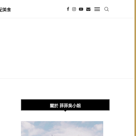
配美食
關於 菲菲吳小姐