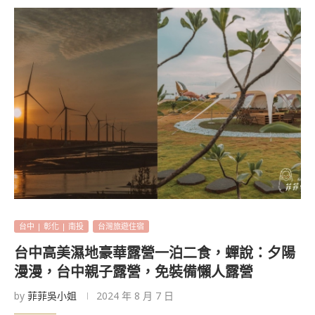
台中 | 彰化 | 南投
台灣旅遊住宿
台中高美濕地豪華露營一泊二食，蟬說：夕陽
漫漫，台中親子露營，免裝備懶人露營
by
菲菲吳小姐
2024 年 8 月 7 日