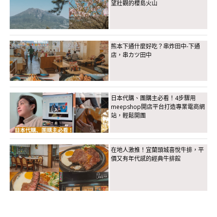
望壯觀的櫻島火山
熊本下通什麼好吃？串炸田中-下通
店，串カツ田中
日本代購、團購主必看！4步驟用
meepshop開店平台打造專業電商網
站，輕鬆開團
在地人激推！宜蘭頭城喜悅牛排，平
價又有年代感的經典牛排館