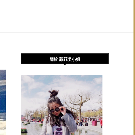
關於 菲菲吳小姐