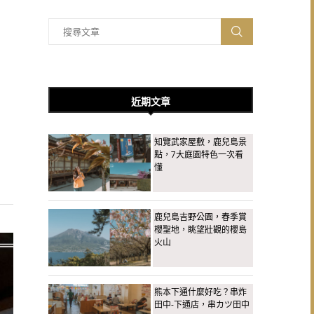
近期文章
知覽武家屋敷，鹿兒島景
點，7大庭園特色一次看
懂
鹿兒島吉野公園，春季賞
櫻聖地，眺望壯觀的櫻島
火山
熊本下通什麼好吃？串炸
田中-下通店，串カツ田中