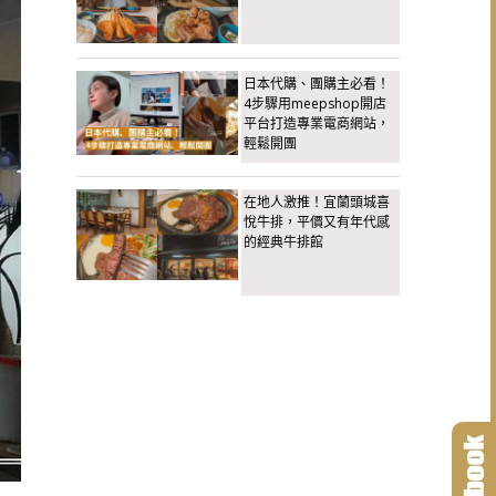
日本代購、團購主必看！
4步驟用meepshop開店
平台打造專業電商網站，
輕鬆開團
在地人激推！宜蘭頭城喜
悅牛排，平價又有年代感
的經典牛排館