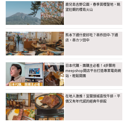
鹿兒島吉野公園，春季賞櫻聖地，眺
望壯觀的櫻島火山
熊本下通什麼好吃？串炸田中-下通
店，串カツ田中
日本代購、團購主必看！4步驟用
meepshop開店平台打造專業電商網
站，輕鬆開團
在地人激推！宜蘭頭城喜悅牛排，平
價又有年代感的經典牛排館