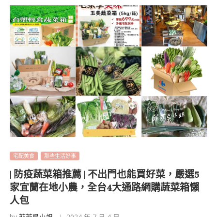
宅配美食
那些生活好事
| 防疫蔬菜箱推薦 | 不出門也能買好菜，嚴選5
家宜蘭在地小農，全台4大通路網購蔬菜箱懶
人包
by
菲菲吳小姐
2024 年 7 月 4 日