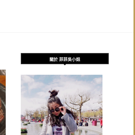
關於 菲菲吳小姐