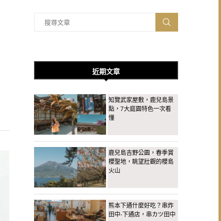
近期文章
知覽武家屋敷，鹿兒島景
點，7大庭園特色一次看
懂
鹿兒島吉野公園，春季賞
櫻聖地，眺望壯觀的櫻島
火山
熊本下通什麼好吃？串炸
田中-下通店，串カツ田中