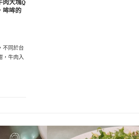
牛肉大塊Q
，哞哞的
，不同於台
甜，牛肉入