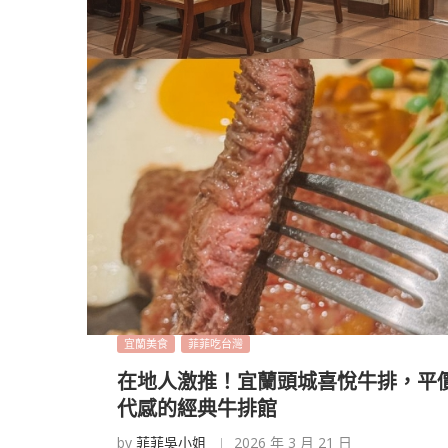
宜蘭美食
菲菲吃台灣
在地人激推！宜蘭頭城喜悅牛排，平
代感的經典牛排館
by
菲菲吳小姐
2026 年 3 月 21 日