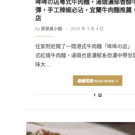
哞哞の店粵式牛肉麵，湯頭濃郁香醇
彈，手工辣椒必沾，宜蘭牛肉麵推薦
店
by
菲菲吳小姐
2026 年 3 月 4 日
住家附近開了一間港式牛肉麵「哞哞の店」
式紅燒牛肉麵，湯頭也是濃郁系但濃中帶甘
味大 …
繼續閱讀 READ MORE