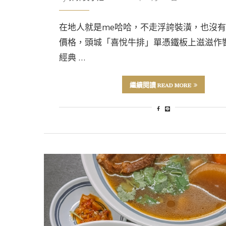
在地人就是me哈哈，不走浮誇裝潢，也沒
價格，頭城「喜悅牛排」單憑鐵板上滋滋作
經典 …
繼續閱讀 READ MORE