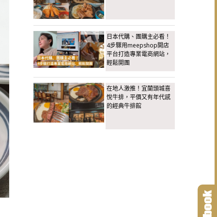
日本代購、團購主必看！
4步驟用meepshop開店
平台打造專業電商網站，
輕鬆開團
在地人激推！宜蘭頭城喜
悅牛排，平價又有年代感
的經典牛排館