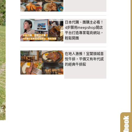
日本代購、團購主必看！
4步驟用meepshop開店
平台打造專業電商網站，
輕鬆開團
在地人激推！宜蘭頭城喜
悅牛排，平價又有年代感
的經典牛排館