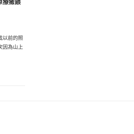
原療癒餵
找以前的照
次因為山上