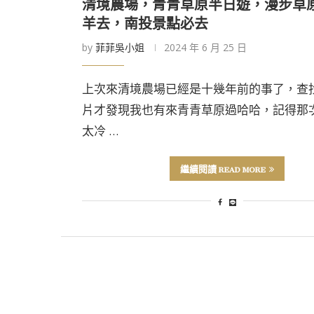
清境農場，青青草原半日遊，漫步草
羊去，南投景點必去
by
菲菲吳小姐
2024 年 6 月 25 日
上次來清境農場已經是十幾年前的事了，查
片才發現我也有來青青草原過哈哈，記得那
太冷 …
繼續閱讀 READ MORE