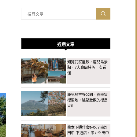
近期文章
知覽武家屋敷，鹿兒島景
點，7大庭園特色一次看
懂
鹿兒島吉野公園，春季賞
櫻聖地，眺望壯觀的櫻島
火山
熊本下通什麼好吃？串炸
田中-下通店，串カツ田中