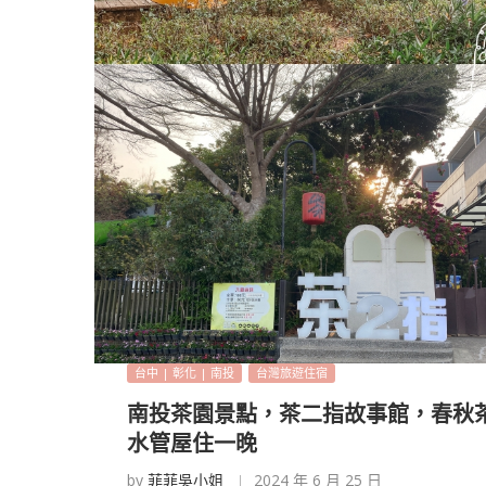
台中 | 彰化 | 南投
台灣旅遊住宿
南投茶園景點，茶二指故事館，春秋
水管屋住一晚
by
菲菲吳小姐
2024 年 6 月 25 日