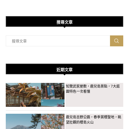
搜尋文章
近期文章
知覽武家屋敷，鹿兒島景點，7大庭
園特色一次看懂
鹿兒島吉野公園，春季賞櫻聖地，眺
望壯觀的櫻島火山