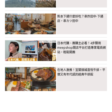
熊本下通什麼好吃？串炸田中-下通
店，串カツ田中
日本代購、團購主必看！4步驟用
meepshop開店平台打造專業電商網
站，輕鬆開團
在地人激推！宜蘭頭城喜悅牛排，平
價又有年代感的經典牛排館