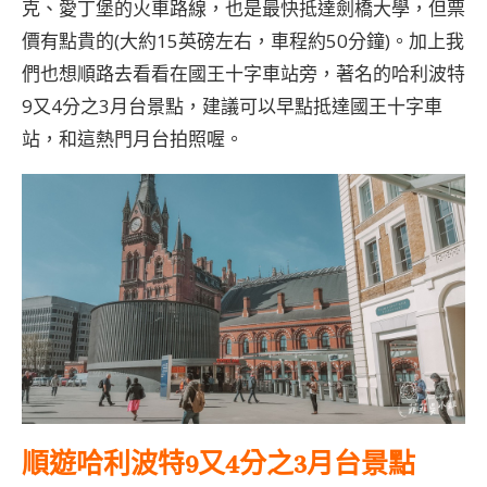
克、愛丁堡的火車路線，也是最快抵達劍橋大學，但票
價有點貴的(大約15英磅左右，車程約50分鐘)。加上我
們也想順路去看看在國王十字車站旁，著名的哈利波特
9又4分之3月台景點，建議可以早點抵達國王十字車
站，和這熱門月台拍照喔。
順遊哈利波特9又4分之3月台景點