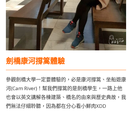
劍橋康河撐篙體驗
參觀劍橋大學一定要體驗的，必是康河撐篙、坐船遊康
河(Cam River)！幫我們撐篙的是劍橋學生，一路上他
也會以英文講解各棟建築、橋名的由來與歷史典故，我
們無法仔細聆聽，因為都在分心看小鮮肉XDD