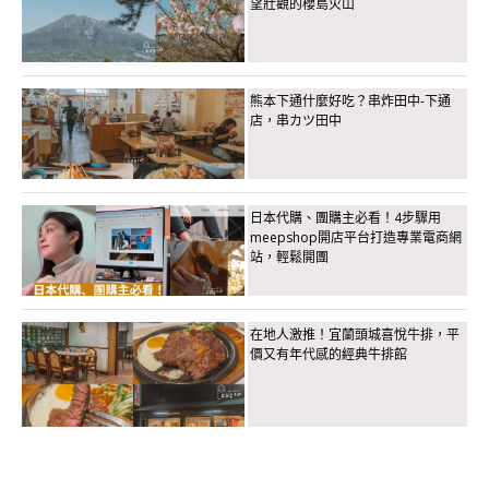
望壯觀的櫻島火山
熊本下通什麼好吃？串炸田中-下通
店，串カツ田中
日本代購、團購主必看！4步驟用
meepshop開店平台打造專業電商網
站，輕鬆開團
在地人激推！宜蘭頭城喜悅牛排，平
價又有年代感的經典牛排館