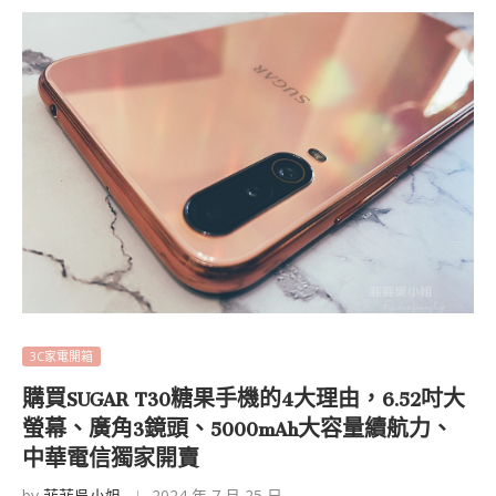
3C家電開箱
購買SUGAR T30糖果手機的4大理由，6.52吋大
螢幕、廣角3鏡頭、5000mAh大容量續航力、
中華電信獨家開賣
by
菲菲吳小姐
2024 年 7 月 25 日