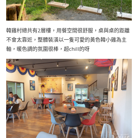
韓雞村總共有2層樓，用餐空間很舒服，桌與桌的距離
不會太靠近，整體裝潢以一隻可愛的黃色韓小雞為主
軸，暖色調的氛圍很棒，超chill的呀