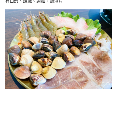
有白蝦、蛤蠣、透抽、鯛魚片