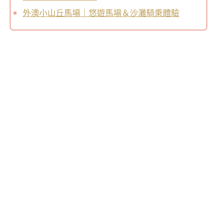
外澳小山丘馬場｜悠遊馬場＆沙灘騎乘體驗