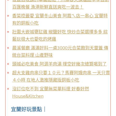
百匯晚餐 漁港新鮮直送爽吃一波去！
香菜控最愛 宜蘭冬山美食 阿霞ㄟ店一串心 宜蘭特
有的銅板小吃
壯圍大嵌城甕缸雞 椒鹽好吃 快炒合菜選擇多多 綜
藝玩很大也愛吃的烤雞
晨溪餐廳 滿滿好料一桌3000元合菜飽到天靈蓋 傳
統台菜料理 山產野味
頭城必吃美食 阿源羊肉湯 撲空好幾次總算喝到了
超大支雞肉串只要１０元？馬賽阿娥肉串 一天只賣
４小時 在地人激推隱藏版銅板小吃
沒訂位吃不到 宜蘭無菜單料理 好春好然
House&Kitchen
宜蘭好玩景點｜