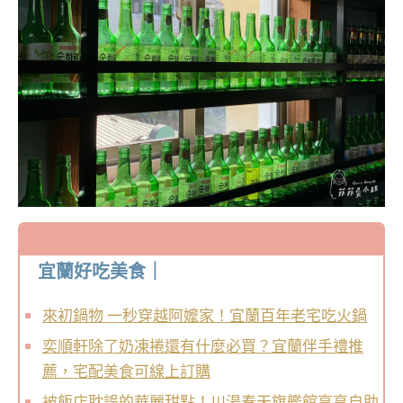
宜蘭好吃美食｜
來初鍋物 一秒穿越阿嬤家！宜蘭百年老宅吃火鍋
奕順軒除了奶凍捲還有什麼必買？宜蘭伴手禮推
薦，宅配美食可線上訂購
被飯店耽誤的華麗甜點！川湯春天旗艦館享享自助