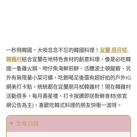
一秒飛韓國，大啖念念不忘的韓國料理！
宜蘭 朋月栻-
韓雞村
結合宜蘭在地特色食材的創意料理，像是必吃韓
國一隻雞火鍋、吻仔魚海鮮煎餅、活體波士頓龍蝦、另
外有無限量小菜可續，吃飽喝足後還有超好拍的戶外IG
網美打卡點，統統都在宜蘭朋月栻韓雞村！現在韓雞村
活動很多，每月壽星禮、打卡按讚即送新鮮食材(依官
網公告為主)，喜歡吃韓式料理的朋友快衝一波呀。
文章目錄