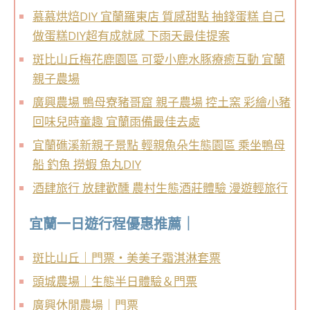
慕慕烘焙DIY 宜蘭羅東店 質感甜點 抽錢蛋糕 自己
做蛋糕DIY超有成就感 下雨天最佳提案
斑比山丘梅花鹿園區 可愛小鹿水豚療癒互動 宜蘭
親子農場
廣興農場 鴨母寮豬哥窟 親子農場 控土窯 彩繪小豬
回味兒時童趣 宜蘭雨備最佳去處
宜蘭礁溪新親子景點 輕親魚朵生態園區 乘坐鴨母
船 釣魚 撈蝦 魚丸DIY
酒肆旅行 放肆歡醺 農村生態酒莊體驗 漫遊輕旅行
宜蘭一日遊行程優惠推薦｜
斑比山丘｜門票・美美子霜淇淋套票
頭城農場｜生態半日體驗＆門票
廣興休閒農場｜門票