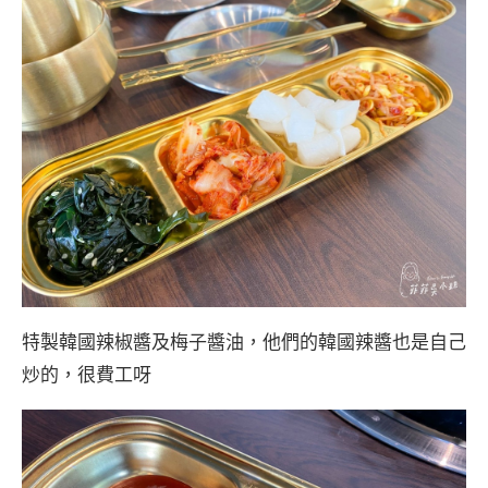
特製韓國辣椒醬及梅子醬油，他們的韓國辣醬也是自己
炒的，很費工呀