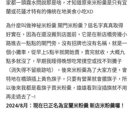
家都一頭霧水問說那是啥，才知道原來米粉羹是只有宜
蘭或花蓮才特有的傳統在地美食小吃XD
為什麼叫做神祕米粉羹 閘門米粉羹？這名字真真取得
好實在，因為在還沒搬到店面前，它是在新店橋旁邊小
路進去一點點的閘門旁，沒有招牌也沒有名稱，就是一
個小攤車，從早上5點半就開始賣，賣完就收，大概九
點多就沒了，早期我睡得晚想吃常撲空或找不到攤子
（消失得不留痕跡哈），後來米粉羹為了大家方便，會
特地在橋頭插上黃色旗子，只要有營業就會擺旗子，所
以後來我都是看旗子買米粉羹，遠遠看到沒插旗就不用
再走過去了~!
2024/8月：現在已正名為宜蘭米粉羹 新店米粉羹囉！