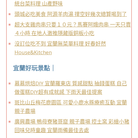
統台菜料理 山產野味
頭城必吃美食 阿源羊肉湯 撲空好幾次總算喝到了
超大支雞肉串只要１０元？馬賽阿娥肉串 一天只賣
４小時 在地人激推隱藏版銅板小吃
沒訂位吃不到 宜蘭無菜單料理 好春好然
House&Kitchen
宜蘭好玩景點｜
慕慕烘焙DIY 宜蘭羅東店 質感甜點 抽錢蛋糕 自己
做蛋糕DIY超有成就感 下雨天最佳提案
斑比山丘梅花鹿園區 可愛小鹿水豚療癒互動 宜蘭
親子農場
廣興農場 鴨母寮豬哥窟 親子農場 控土窯 彩繪小豬
回味兒時童趣 宜蘭雨備最佳去處