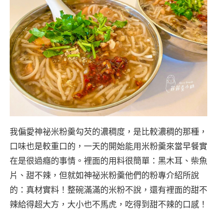
我偏愛神祕米粉羹勾芡的濃稠度，是比較濃稠的那種，
口味也是較重口的，一天的開始能用米粉羹來當早餐實
在是很過癮的事情。裡面的用料很簡單：黑木耳、柴魚
片、甜不辣，但就如神祕米粉羹他們的粉專介紹所說
的：真材實料！整碗滿滿的米粉不說，還有裡面的甜不
辣給得超大方，大小也不馬虎，吃得到甜不辣的口感！