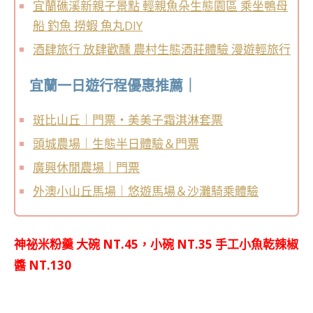
宜蘭礁溪新親子景點 輕親魚朵生態園區 乘坐鴨母
船 釣魚 撈蝦 魚丸DIY
酒肆旅行 放肆歡醺 農村生態酒莊體驗 漫遊輕旅行
宜蘭一日遊行程優惠推薦｜
斑比山丘｜門票・美美子霜淇淋套票
頭城農場｜生態半日體驗＆門票
廣興休閒農場｜門票
外澳小山丘馬場｜悠遊馬場＆沙灘騎乘體驗
神祕米粉羹 大碗 NT.45，小碗 NT.35 手工小魚乾辣椒
醬 NT.130