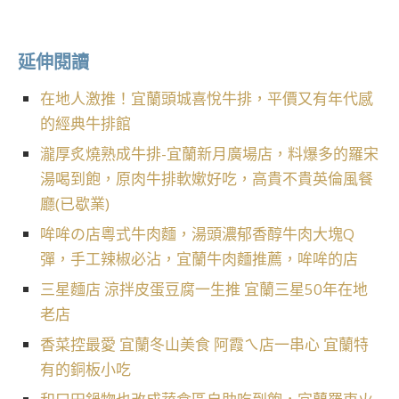
延伸閱讀
在地人激推！宜蘭頭城喜悅牛排，平價又有年代感
的經典牛排館
瀧厚炙燒熟成牛排-宜蘭新月廣場店，料爆多的羅宋
湯喝到飽，原肉牛排軟嫰好吃，高貴不貴英倫風餐
廳(已歇業)
哞哞の店粵式牛肉麵，湯頭濃郁香醇牛肉大塊Q
彈，手工辣椒必沾，宜蘭牛肉麵推薦，哞哞的店
三星麵店 涼拌皮蛋豆腐一生推 宜蘭三星50年在地
老店
香菜控最愛 宜蘭冬山美食 阿霞ㄟ店一串心 宜蘭特
有的銅板小吃