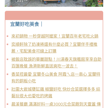
宜蘭好吃美食｜
來初鍋物 一秒穿越阿嬤家！宜蘭百年老宅吃火鍋
奕順軒除了奶凍捲還有什麼必買？宜蘭伴手禮推
薦，宅配美食可線上訂購
被飯店耽誤的華麗甜點！川湯春天旗艦館享享自助
百匯晚餐 漁港新鮮直送爽吃一波去！
香菜控最愛 宜蘭冬山美食 阿霞ㄟ店一串心 宜蘭特
有的銅板小吃
壯圍大嵌城甕缸雞 椒鹽好吃 快炒合菜選擇多多 綜
藝玩很大也愛吃的烤雞
晨溪餐廳 滿滿好料一桌3000元合菜飽到天靈蓋 傳