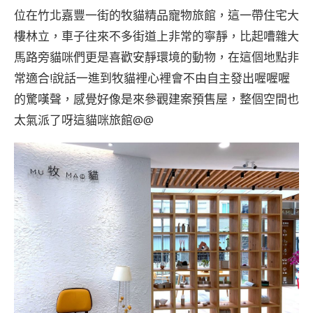
位在竹北嘉豐一街的牧貓精品寵物旅館，這一帶住宅大
樓林立，車子往來不多街道上非常的寧靜，比起嘈雜大
馬路旁貓咪們更是喜歡安靜環境的動物，在這個地點非
常適合!說話一進到牧貓裡心裡會不由自主發出喔喔喔
的驚嘆聲，感覺好像是來參觀建案預售屋，整個空間也
太氣派了呀這貓咪旅館@@