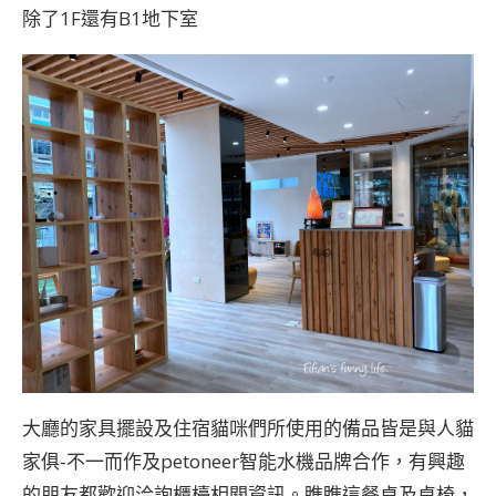
除了1F還有B1地下室
大廳的家具擺設及住宿貓咪們所使用的備品皆是與人貓
家俱-不一而作及petoneer智能水機品牌合作，有興趣
的朋友都歡迎洽詢櫃檯相關資訊。瞧瞧這餐桌及桌椅，