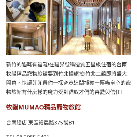
新竹的貓咪有福囉!在貓界號稱優質五星級住宿的台南
牧貓精品寵物旅館要到竹北插旗拉!竹北二館即將盛大
開幕，快讓菲菲帶你一探究竟這間擄獲一票喵皇心的寵
物旅館有什麼樣的魔力受到貓奴才們的喜愛與信任!
牧貓MUMAO精品寵物旅館
台南總店 東區裕農路375號B1
TEL 06 2085 5491