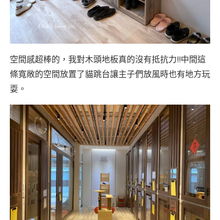
空間感超棒的，我對木頭地板真的沒有抵抗力!!中間這
條寬敞的空間放置了貓跳台讓主子們放風時也有地方玩
耍。