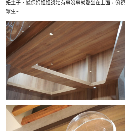
妞主子，據保姆姐姐說她有事沒事就愛坐在上面，俯視
眾生~