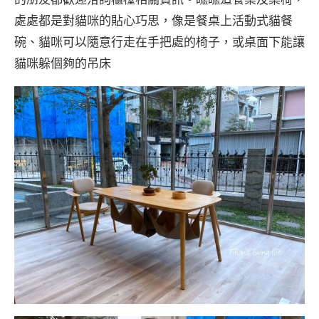
處處都是對貓咪的貼心巧思，像是餐桌上活動式貓餐
碗、貓咪可以隨意行走在手把處的椅子，或桌面下能讓
貓咪躲個夠的吊床