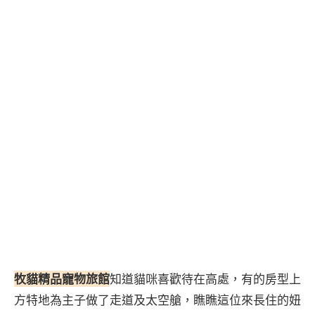
牧貓精品寵物旅館
知道貓咪喜歡待在高處，有的房型上
方特地為主子做了走道及太空艙，瞧瞧這位來長住的妞