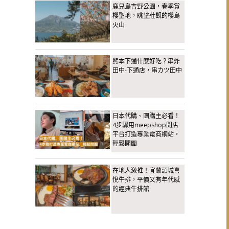
鹿兒島吉野公園，春季賞
櫻聖地，眺望壯觀的櫻島
火山
熊本下通什麼好吃？串炸
田中-下通店，串カツ田中
日本代購、團購主必看！
4步驟用meepshop開店
平台打造專業電商網站，
輕鬆開團
在地人激推！宜蘭頭城喜
悅牛排，平價又有年代感
的經典牛排館