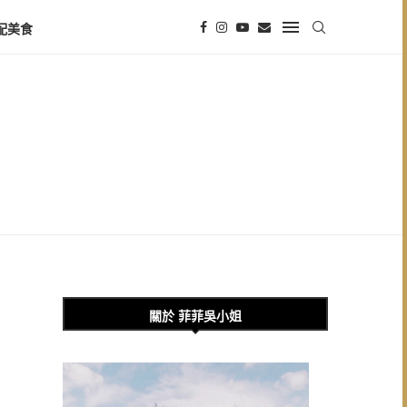
配美食
關於 菲菲吳小姐