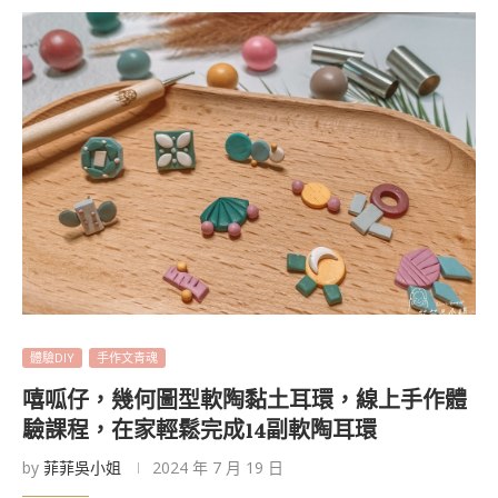
體驗DIY
手作文青魂
嘻呱仔，幾何圖型軟陶黏土耳環，線上手作體
驗課程，在家輕鬆完成14副軟陶耳環
by
菲菲吳小姐
2024 年 7 月 19 日