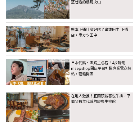
望壯觀的櫻島火山
熊本下通什麼好吃？串炸田中-下通
店，串カツ田中
日本代購、團購主必看！4步驟用
meepshop開店平台打造專業電商網
站，輕鬆開團
在地人激推！宜蘭頭城喜悅牛排，平
價又有年代感的經典牛排館