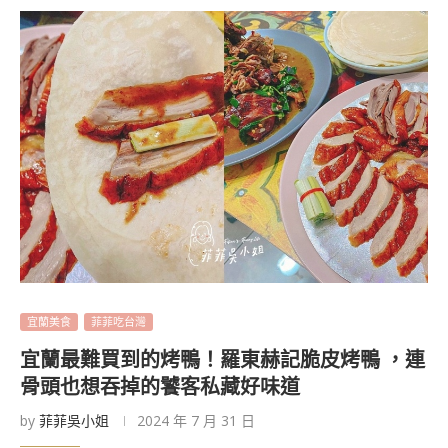
宜蘭美食
菲菲吃台灣
宜蘭最難買到的烤鴨！羅東赫記脆皮烤鴨 ，連
骨頭也想吞掉的饕客私藏好味道
by
菲菲吳小姐
2024 年 7 月 31 日