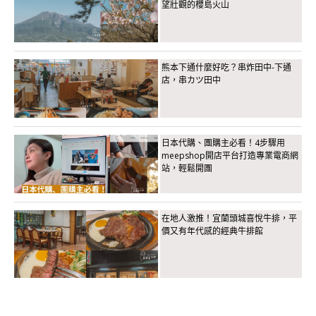
望壯觀的櫻島火山
熊本下通什麼好吃？串炸田中-下通
店，串カツ田中
日本代購、團購主必看！4步驟用
meepshop開店平台打造專業電商網
站，輕鬆開團
在地人激推！宜蘭頭城喜悅牛排，平
價又有年代感的經典牛排館