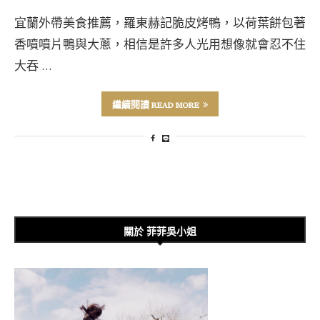
宜蘭外帶美食推薦，羅東赫記脆皮烤鴨，以荷葉餅包著
香噴噴片鴨與大蔥，相信是許多人光用想像就會忍不住
大吞 …
繼續閱讀 READ MORE
關於 菲菲吳小姐