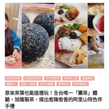
菲菲吃台灣
台灣旅遊住宿
手作文青魂
菲菲茶人誌
嘉義美食
體驗DIY
雲林 | 嘉義
茶文化體驗
愛喝好茶
茶空間探店
原來茶葉也能這樣玩！全台唯一「團茶」體
驗，旭隆製茶，揉出愈陳愈香的阿里山特色伴
手禮