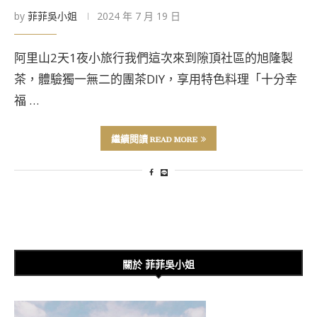
by
菲菲吳小姐
2024 年 7 月 19 日
阿里山2天1夜小旅行我們這次來到隙頂社區的旭隆製
茶，體驗獨一無二的團茶DIY，享用特色料理「十分幸
福 …
繼續閱讀 READ MORE
關於 菲菲吳小姐