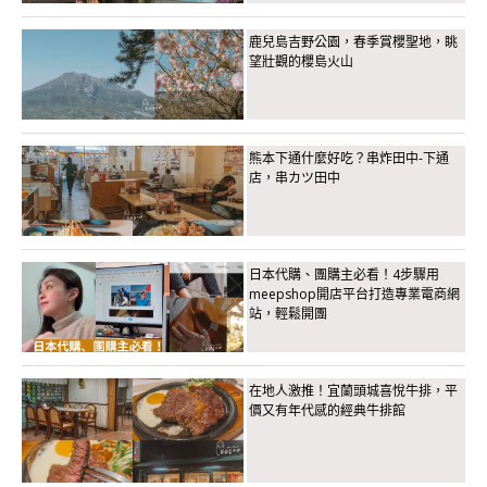
鹿兒島吉野公園，春季賞櫻聖地，眺
望壯觀的櫻島火山
熊本下通什麼好吃？串炸田中-下通
店，串カツ田中
日本代購、團購主必看！4步驟用
meepshop開店平台打造專業電商網
站，輕鬆開團
在地人激推！宜蘭頭城喜悅牛排，平
價又有年代感的經典牛排館