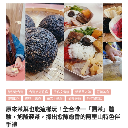
菲菲吃台灣
台灣旅遊住宿
手作文青魂
菲菲茶人誌
嘉義美食
體驗DIY
雲林 | 嘉義
茶文化體驗
愛喝好茶
茶空間探店
原來茶葉也能這樣玩！全台唯一「團茶」體
驗，旭隆製茶，揉出愈陳愈香的阿里山特色伴
手禮