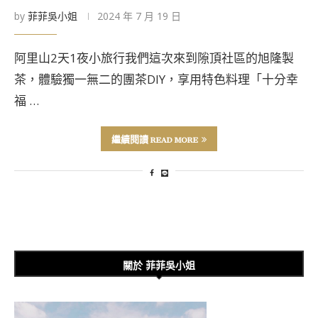
by
菲菲吳小姐
2024 年 7 月 19 日
阿里山2天1夜小旅行我們這次來到隙頂社區的旭隆製
茶，體驗獨一無二的團茶DIY，享用特色料理「十分幸
福 …
繼續閱讀 READ MORE
關於 菲菲吳小姐