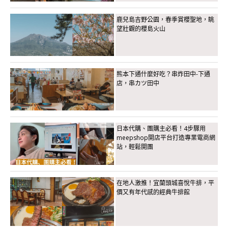
鹿兒島吉野公園，春季賞櫻聖地，眺
望壯觀的櫻島火山
熊本下通什麼好吃？串炸田中-下通
店，串カツ田中
日本代購、團購主必看！4步驟用
meepshop開店平台打造專業電商網
站，輕鬆開團
在地人激推！宜蘭頭城喜悅牛排，平
價又有年代感的經典牛排館