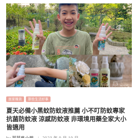
居家雜貨
那些生活好事
夏天必備小黑蚊防蚊液推薦 小不叮防蚊專家
抗菌防蚊液 涼感防蚊液 非環境用藥全家大小
皆適用
by
菲菲吳小姐
2023 年 9 月 19 日