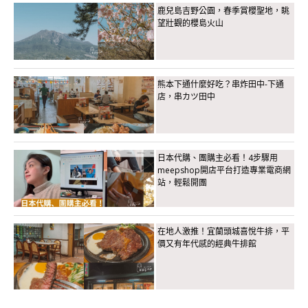
鹿兒島吉野公園，春季賞櫻聖地，眺
望壯觀的櫻島火山
熊本下通什麼好吃？串炸田中-下通
店，串カツ田中
日本代購、團購主必看！4步驟用
meepshop開店平台打造專業電商網
站，輕鬆開團
在地人激推！宜蘭頭城喜悅牛排，平
價又有年代感的經典牛排館