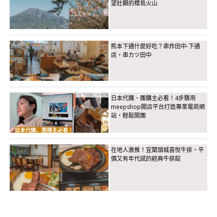
望壯觀的櫻島火山
熊本下通什麼好吃？串炸田中-下通
店，串カツ田中
日本代購、團購主必看！4步驟用
meepshop開店平台打造專業電商網
站，輕鬆開團
在地人激推！宜蘭頭城喜悅牛排，平
價又有年代感的經典牛排館