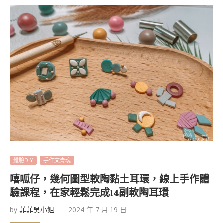
體驗DIY
手作文青魂
嘻呱仔，幾何圖型軟陶黏土耳環，線上手作體
驗課程，在家輕鬆完成14副軟陶耳環
by
菲菲吳小姐
2024 年 7 月 19 日