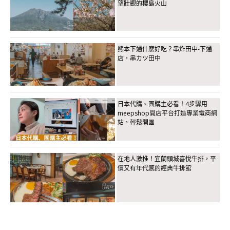
望壯觀的櫻島火山
熊本下通什麼好吃？串炸田中-下通
店，串カツ田中
日本代購、團購主必看！4步驟用
meepshop開店平台打造專業電商網
站，輕鬆開團
在地人激推！宜蘭頭城喜悅牛排，平
價又有年代感的經典牛排館