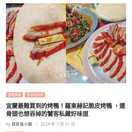
宜蘭美食
菲菲吃台灣
宜蘭最難買到的烤鴨！羅東赫記脆皮烤鴨 ，連
骨頭也想吞掉的饕客私藏好味道
by
菲菲吳小姐
2024 年 7 月 31 日