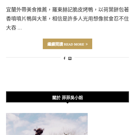
宜蘭外帶美食推薦，羅東赫記脆皮烤鴨，以荷葉餅包著
香噴噴片鴨與大蔥，相信是許多人光用想像就會忍不住
大吞 …
繼續閱讀 READ MORE
關於 菲菲吳小姐