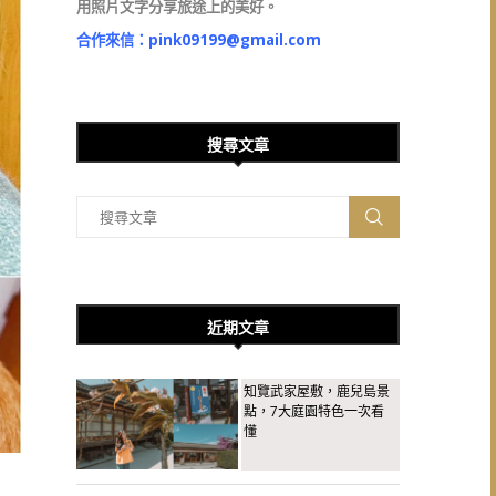
用照片文字分享旅途上的美好。
合作來信：
pink09199@gmail.com
搜尋文章
近期文章
知覽武家屋敷，鹿兒島景
點，7大庭園特色一次看
懂