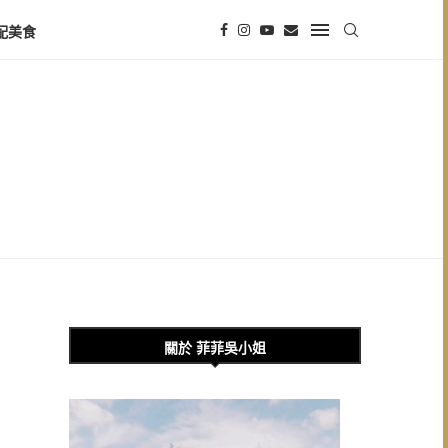
配美食
關於 菲菲吳小姐