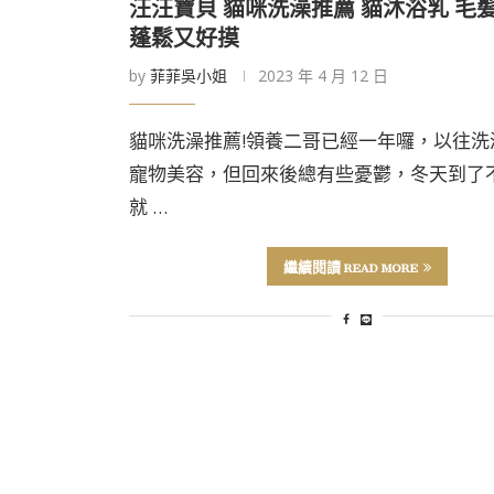
汪汪寶貝 貓咪洗澡推薦 貓沐浴乳 毛
蓬鬆又好摸
by
菲菲吳小姐
2023 年 4 月 12 日
貓咪洗澡推薦!領養二哥已經一年囉，以往洗
寵物美容，但回來後總有些憂鬱，冬天到了
就 …
繼續閱讀 READ MORE