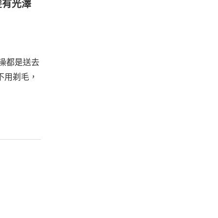
髪有光澤
澡都是送去
不用剃毛，