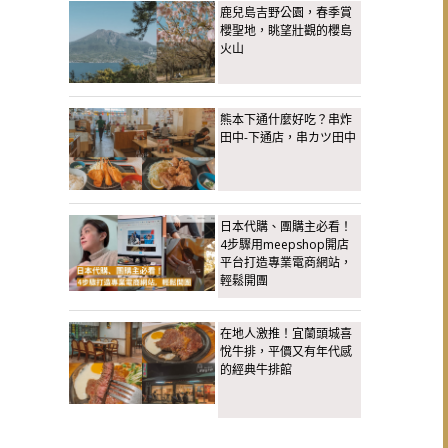
鹿兒島吉野公園，春季賞
櫻聖地，眺望壯觀的櫻島
火山
熊本下通什麼好吃？串炸
田中-下通店，串カツ田中
日本代購、團購主必看！
4步驟用meepshop開店
平台打造專業電商網站，
輕鬆開團
在地人激推！宜蘭頭城喜
悅牛排，平價又有年代感
的經典牛排館