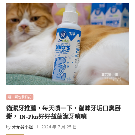
喵二哥包養日記
貓潔牙推薦，每天噴一下，貓咪牙垢口臭掰
掰， IN-Plus好好益菌潔牙噴噴
by
菲菲吳小姐
2024 年 7 月 25 日