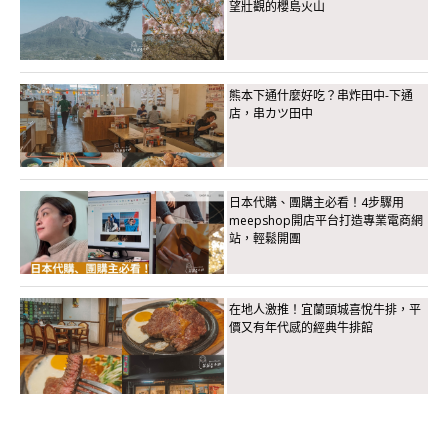
望壯觀的櫻島火山
熊本下通什麼好吃？串炸田中-下通
店，串カツ田中
日本代購、團購主必看！4步驟用
meepshop開店平台打造專業電商網
站，輕鬆開團
在地人激推！宜蘭頭城喜悅牛排，平
價又有年代感的經典牛排館