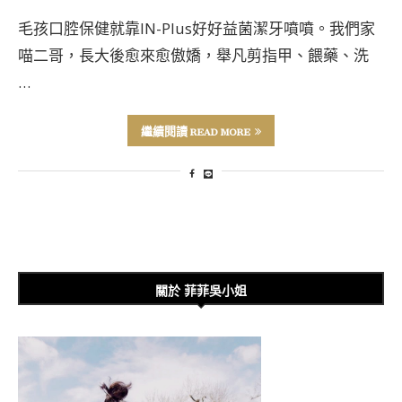
毛孩口腔保健就靠IN-Plus好好益菌潔牙噴噴。我們家
喵二哥，長大後愈來愈傲嬌，舉凡剪指甲、餵藥、洗
…
繼續閱讀 READ MORE
關於 菲菲吳小姐