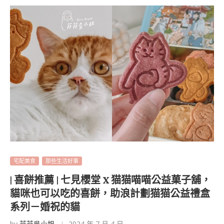
宅配美食
那些生活好事
| 喜餅推薦 | 七見櫻堂 X 猫猫喵喵公益菓子舖，
貓咪也可以吃的喜餅，助浪計劃猫猫公益禮盒
系列－婚祝的貓
by
菲菲吳小姐
2024 年 7 月 4 日