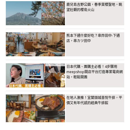
鹿兒島吉野公園，春季賞櫻聖地，眺
望壯觀的櫻島火山
熊本下通什麼好吃？串炸田中-下通
店，串カツ田中
日本代購、團購主必看！4步驟用
meepshop開店平台打造專業電商網
站，輕鬆開團
在地人激推！宜蘭頭城喜悅牛排，平
價又有年代感的經典牛排館