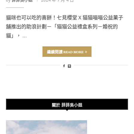
貓咪也可以吃的喜餅！七見櫻堂 X 猫猫喵喵公益菓子
舖推出的助浪計劃－「猫猫公益禮盒系列－婚祝的
貓」， …
繼續閱讀 READ MORE
關於 菲菲吳小姐