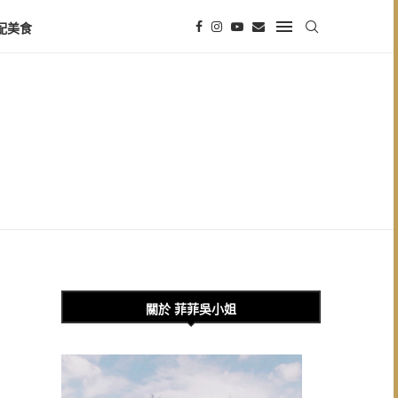
配美食
關於 菲菲吳小姐