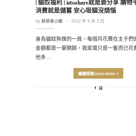
| 貓奴福利 | istoshare就是要分享 
消費就是儲蓄 安心吸貓沒煩惱
by
菲菲吳小姐
2022 年 9 月 3 日
身為貓奴狗僕的一員，每個月花費在主子們
金額都是一筆開銷，我家還只是一隻而已花
他多 …
繼續閱讀 READ MORE