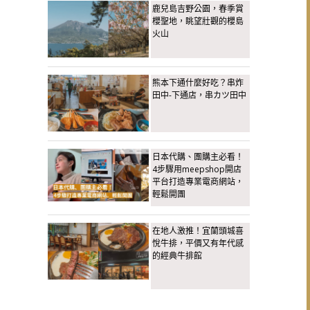
鹿兒島吉野公園，春季賞
櫻聖地，眺望壯觀的櫻島
火山
熊本下通什麼好吃？串炸
田中-下通店，串カツ田中
日本代購、團購主必看！
4步驟用meepshop開店
平台打造專業電商網站，
輕鬆開團
在地人激推！宜蘭頭城喜
悅牛排，平價又有年代感
的經典牛排館