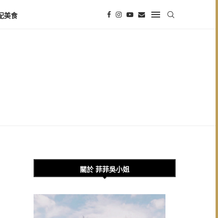
配美食
關於 菲菲吳小姐