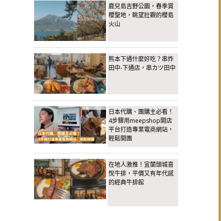
鹿兒島吉野公園，春季賞
櫻聖地，眺望壯觀的櫻島
火山
熊本下通什麼好吃？串炸
田中-下通店，串カツ田中
日本代購、團購主必看！
4步驟用meepshop開店
平台打造專業電商網站，
輕鬆開團
在地人激推！宜蘭頭城喜
悅牛排，平價又有年代感
的經典牛排館