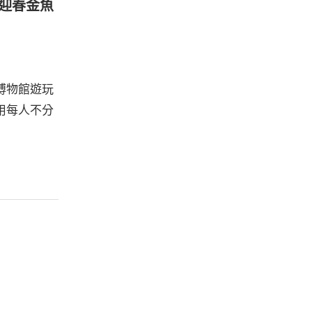
迎春金魚
博物館遊玩
用每人不分