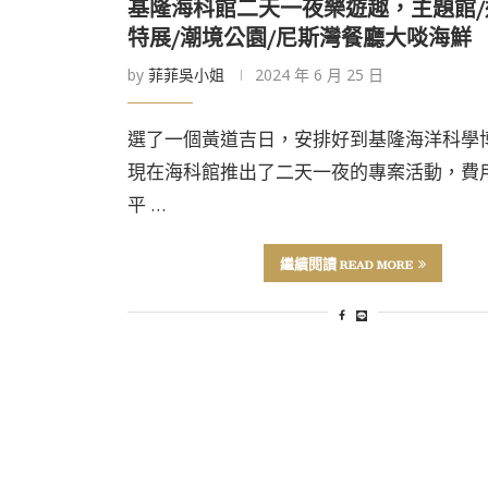
基隆海科館二天一夜樂遊趣，主題館/
特展/潮境公園/尼斯灣餐廳大啖海鮮
by
菲菲吳小姐
2024 年 6 月 25 日
選了一個黃道吉日，安排好到基隆海洋科學
現在海科館推出了二天一夜的專案活動，費
平 …
繼續閱讀 READ MORE