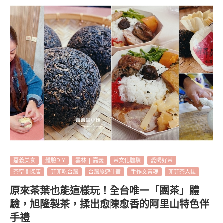
嘉義美食
體驗DIY
雲林 | 嘉義
茶文化體驗
愛喝好茶
茶空間探店
菲菲吃台灣
台灣旅遊住宿
手作文青魂
菲菲茶人誌
原來茶葉也能這樣玩！全台唯一「團茶」體
驗，旭隆製茶，揉出愈陳愈香的阿里山特色伴
手禮