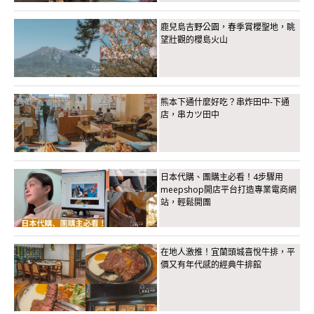
鹿兒島吉野公園，春季賞櫻聖地，眺
望壯觀的櫻島火山
熊本下通什麼好吃？串炸田中-下通
店，串カツ田中
日本代購、團購主必看！4步驟用
meepshop開店平台打造專業電商網
站，輕鬆開團
在地人激推！宜蘭頭城喜悅牛排，平
價又有年代感的經典牛排館