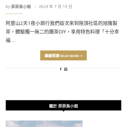
by
菲菲吳小姐
2024 年 7 月 19 日
阿里山2天1夜小旅行我們這次來到隙頂社區的旭隆製
茶，體驗獨一無二的團茶DIY，享用特色料理「十分幸
福 …
繼續閱讀 READ MORE
關於 菲菲吳小姐